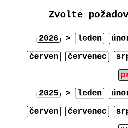
Zvolte požado
2026
>
leden
úno
červen
červenec
sr
p
2025
>
leden
úno
červen
červenec
sr