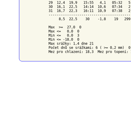
29  12,4  19,9   15:55   4,1   05:32   5
30  16,1  22,5   14:14  10,6   07:34   2
31  16,7  22,3   16:11  10,9   07:38   2
----------------------------------------
     8,5  22,5    30    -1,8    19   299
Max  >=  27,0  0

Max <=   0,0  0

Min <=   0,0  3

Min <= -18,0  0

Max srážky: 1,4 dne 21

Počet dnů se srážkami: 6 ( >= 0,2 mm)  0