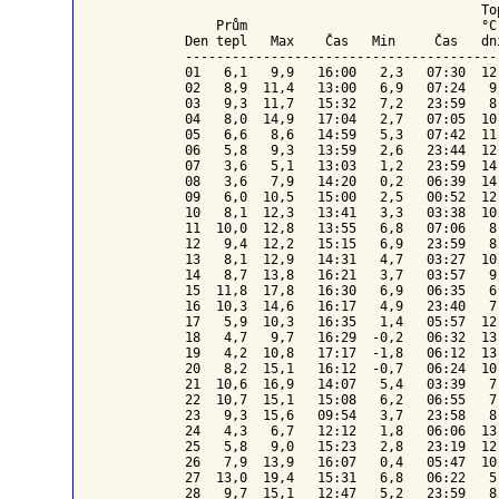
To
    Prům                              °C
Den tepl   Max    Čas   Min     Čas   dn
----------------------------------------
01   6,1   9,9   16:00   2,3   07:30  12
02   8,9  11,4   13:00   6,9   07:24   9
03   9,3  11,7   15:32   7,2   23:59   8
04   8,0  14,9   17:04   2,7   07:05  10
05   6,6   8,6   14:59   5,3   07:42  11
06   5,8   9,3   13:59   2,6   23:44  12
07   3,6   5,1   13:03   1,2   23:59  14
08   3,6   7,9   14:20   0,2   06:39  14
09   6,0  10,5   15:00   2,5   00:52  12
10   8,1  12,3   13:41   3,3   03:38  10
11  10,0  12,8   13:55   6,8   07:06   8
12   9,4  12,2   15:15   6,9   23:59   8
13   8,1  12,9   14:31   4,7   03:27  10
14   8,7  13,8   16:21   3,7   03:57   9
15  11,8  17,8   16:30   6,9   06:35   6
16  10,3  14,6   16:17   4,9   23:40   7
17   5,9  10,3   16:35   1,4   05:57  12
18   4,7   9,7   16:29  -0,2   06:32  13
19   4,2  10,8   17:17  -1,8   06:12  13
20   8,2  15,1   16:12  -0,7   06:24  10
21  10,6  16,9   14:07   5,4   03:39   7
22  10,7  15,1   15:08   6,2   06:55   7
23   9,3  15,6   09:54   3,7   23:58   8
24   4,3   6,7   12:12   1,8   06:06  13
25   5,8   9,0   15:23   2,8   23:19  12
26   7,9  13,9   16:07   0,4   05:47  10
27  13,0  19,4   15:31   6,8   06:22   5
28   9,7  15,1   12:47   5,2   23:59   8