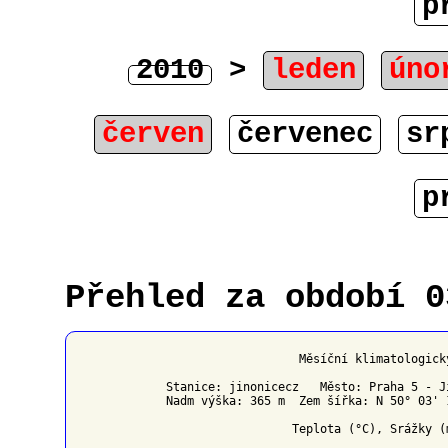
p
2010
>
leden
úno
červen
červenec
sr
p
Přehled za období 0
                   Měsíční klimatologick
Stanice: jinonicecz   Město: Praha 5 - J
Nadm výška: 365 m  Zem šířka: N 50° 03' 
                  Teplota (°C), Srážky (