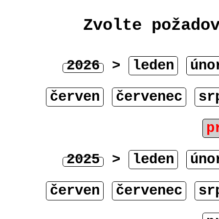
Zvolte požado
2026
>
leden
úno
červen
červenec
sr
p
2025
>
leden
úno
červen
červenec
sr