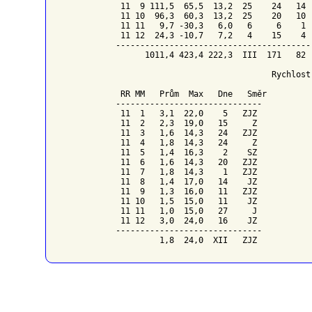
 11  9 111,5  65,5  13,2  25    24   14  
 11 10  96,3  60,3  13,2  25    20   10  
 11 11   9,7 -30,3   6,0   6     6    1  
 11 12  24,3 -10,7   7,2   4    15    4  
-----------------------------------------
      1011,4 423,4 222,3  III  171   82  
                                Rychlost 
RR
MM
   Prům  Max   
Dne 
Směr
------------------------------

 11  1   3,1  22,0    5   ZJZ

 11  2   2,3  19,0   15     Z

 11  3   1,6  14,3   24   ZJZ

 11  4   1,8  14,3   24     Z

 11  5   1,4  16,3    2    SZ

 11  6   1,6  14,3   20   ZJZ

 11  7   1,8  14,3    1   ZJZ

 11  8   1,4  17,0   14    JZ

 11  9   1,3  16,0   11   ZJZ

 11 10   1,5  15,0   11    JZ

 11 11   1,0  15,0   27     J

 11 12   3,0  24,0   16    JZ

------------------------------
