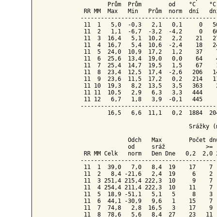
        Prům  Prům        od    °C    °C
RR
MM
  Max   Min   Prům  norm  dní   dn
----------------------------------------
 11  1   5,0  -0,3   2,1   0,1     0   5
 11  2   1,1  -6,7  -3,2  -4,2     0   6
 11  3  16,4   5,1  10,2   2,2    21   2
 11  4  16,7   5,4  10,6  -2,4    18   2
 11  5  24,0  10,9  17,2   1,2    37    
 11  6  25,6  13,4  19,0   0,0    64    
 11  7  25,4  14,7  19,5   1,5    67    
 11  8  23,4  12,5  17,4  -2,6   206   1
 11  9  23,6  11,5  17,2   0,2   214   1
 11 10  19,3   8,2  13,5   3,5   363    
 11 11  10,5   2,9   6,3   3,3   444    
 11 12   6,7   1,8   3,9  -0,1   445    
----------------------------------------
        16,5   6,6  11,1   0,2  1884  20
                                Srážky (m
Odch
   Max        Počet dn
              od     
sráž
            >=

RR
MM
 Celk   norm   Den 
Dne 
  0,2  2,0 2
-----------------------------------------
 11  1  39,0   7,0   8,4  19    17    7  
 11  2   8,4 -21,6   2,4  19     6    2  
 11  3 251,4 215,4 222,3  10     9    7  
 11  4 254,4 211,4 222,3  10    11    7  
 11  5  18,9 -51,1   5,1   5     8    3  
 11  6  44,1 -30,9   9,6   1    15    7  
 11  7  74,8   2,8  16,5   3    17    9  
 11  8  78,6   5,6   8,4  27    23   11  