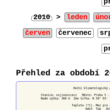
p
2010
>
leden
úno
červen
červenec
sr
p
Přehled za období 2
                   Roční klimatologický 
Stanice: osjinonicecz   Město: Praha 5 -
Nadm výška: 368 m  Zem šířka: N 50° 03' 
                  Teplota (°C), Mez pro 
Odch
Top 
Oc