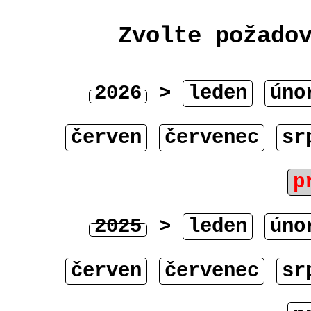
Zvolte požado
2026
>
leden
úno
červen
červenec
sr
p
2025
>
leden
úno
červen
červenec
sr