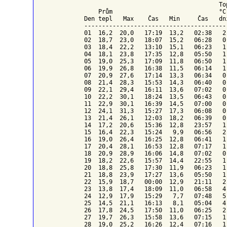
To
    Prům                              °C
Den tepl   Max    Čas   Min     Čas   dn
----------------------------------------
01  16,2  20,0   17:19  13,2   02:38   2
02  18,7  23,0   18:07  15,2   06:28   0
03  18,4  22,2   13:10  15,1   06:23   1
04  18,1  23,8   17:35  12,8   05:50   1
05  19,0  25,3   17:09  11,8   06:50   1
06  19,9  26,8   16:38  11,5   06:14   1
07  20,9  27,6   17:14  13,3   06:34   0
08  21,4  28,3   15:53  14,3   06:40   0
09  22,1  29,4   16:11  13,6   07:02   0
10  22,2  30,1   18:24  13,5   06:43   0
11  22,9  30,1   16:39  14,5   07:00   0
12  24,1  31,3   15:27  17,3   06:08   0
13  21,4  26,1   12:03  18,2   06:39   0
14  17,2  20,6   15:36  12,8   23:57   1
15  16,4  22,3   15:24   9,9   06:56   2
16  19,0  26,4   16:25  12,8   06:41   1
17  20,4  28,1   16:53  12,8   07:17   1
18  20,9  28,9   16:06  14,8   07:02   0
19  18,2  22,6   15:57  14,4   22:55   1
20  18,8  25,8   17:30  11,9   06:23   1
21  18,8  23,9   17:27  13,6   05:50   1
22  15,9  18,7   00:00  12,9   21:11   2
23  13,8  17,4   18:09  11,0   06:58   4
24  12,9  17,9   15:29   7,7   07:48   5
25  14,5  21,1   16:13   8,1   05:04   4
26  17,8  24,5   17:50  11,0   06:25   2
27  19,7  26,3   15:58  13,6   07:15   1
28  19,0  25,2   16:26  12,4   07:16   1