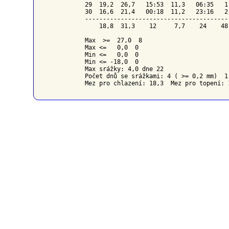
29  19,2  26,7   15:53  11,3   06:35   1
30  16,6  21,4   00:18  11,2   23:16   2
----------------------------------------
    18,8  31,3    12     7,7    24    48
Max  >=  27,0  8

Max <=   0,0  0

Min <=   0,0  0

Min <= -18,0  0

Max srážky: 4,0 dne 22

Počet dnů se srážkami: 4 ( >= 0,2 mm)  1