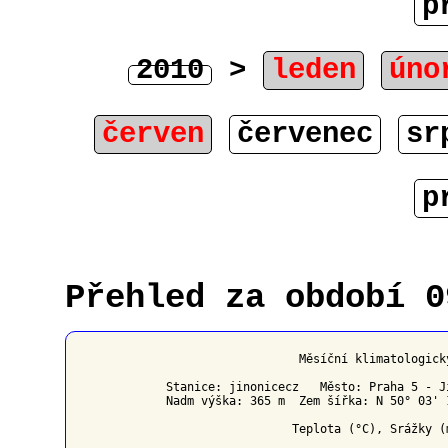
p
2010
>
leden
úno
červen
červenec
sr
p
Přehled za období 0
                   Měsíční klimatologick
Stanice: jinonicecz   Město: Praha 5 - J
Nadm výška: 365 m  Zem šířka: N 50° 03' 
                  Teplota (°C), Srážky (