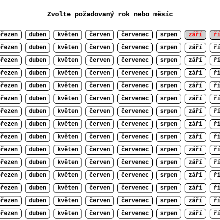
Zvolte požadovaný rok nebo měsíc
březen
duben
květen
červen
červenec
srpen
září
ř
březen
duben
květen
červen
červenec
srpen
září
ř
březen
duben
květen
červen
červenec
srpen
září
ř
březen
duben
květen
červen
červenec
srpen
září
ř
březen
duben
květen
červen
červenec
srpen
září
ř
březen
duben
květen
červen
červenec
srpen
září
ř
březen
duben
květen
červen
červenec
srpen
září
ř
březen
duben
květen
červen
červenec
srpen
září
ř
březen
duben
květen
červen
červenec
srpen
září
ř
březen
duben
květen
červen
červenec
srpen
září
ř
březen
duben
květen
červen
červenec
srpen
září
ř
březen
duben
květen
červen
červenec
srpen
září
ř
březen
duben
květen
červen
červenec
srpen
září
ř
březen
duben
květen
červen
červenec
srpen
září
ř
březen
duben
květen
červen
červenec
srpen
září
ř