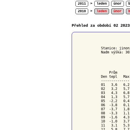
2011
>
leden
únor
2010
>
leden
únor
Přehled za období 02 2023
              
Stanice: jinon
Nadm výška: 36
              
    Prům      
Den tepl   Max
--------------
01   3,6   6,2
02   3,2   5,7
03   4,3   6,8
04   1,3   5,7
05  -2,2   0,4
06  -3,8   0,1
07  -3,7   1,8
08  -3,3   1,1
09  -1,6   4,3
10  -1,0   3,7
11   3,1   5,3
12   5,8   7,7