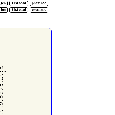
íjen
listopad
prosinec
íjen
listopad
prosinec
měr
---

Z

Z

Z

Z

V

V

V

V

V

Z

Z

Z
