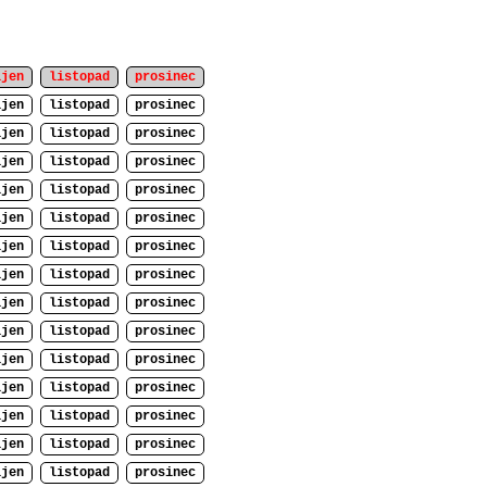
íjen
listopad
prosinec
íjen
listopad
prosinec
íjen
listopad
prosinec
íjen
listopad
prosinec
íjen
listopad
prosinec
íjen
listopad
prosinec
íjen
listopad
prosinec
íjen
listopad
prosinec
íjen
listopad
prosinec
íjen
listopad
prosinec
íjen
listopad
prosinec
íjen
listopad
prosinec
íjen
listopad
prosinec
íjen
listopad
prosinec
íjen
listopad
prosinec