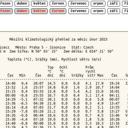
březen
duben
květen
červen
červenec
srpen
září
ř
březen
duben
květen
červen
červenec
srpen
září
ř
     Měsíční klimatologický přehled za měsíc únor 2023

icecz   Město: Praha 5 - Jinonice   Stát: Czech

5 m  Zem šířka: N 50° 03' 15"   Zem délka: E 014° 21' 50"

    Teplota (°C), Srážky (mm), Rychlost větru (m/s)

Top 
Ochl 
        Prům

                        °C    °C          
 rychl
    Čas   Min     Čas   dní   dní   Srážky  vítr Max    Čas    
S
-----------------------------------------------------------------
   14:40   0,4   20:07  14,5   0,0   0,0   4,1  17,9   19:24   ZJ
   13:52   1,6   23:57  14,8   0,0   1,6   2,9  10,7   14:04     
   15:15   0,4   03:33  13,8   0,0   5,4   4,2  15,6   16:01     
   00:00  -0,6   23:55  16,7   0,0   0,4   3,1  17,4   04:11    S
   14:29  -5,1   07:32  20,1   0,0   0,0   0,6   5,8   00:07    S
   13:36  -6,5   04:30  21,8   0,0   0,0   0,3   4,9   13:47    S
   16:14  -8,6   07:03  21,7   0,0   0,0   0,2   3,1   13:55    S
   15:29  -7,8   05:20  21,2   0,0   0,0   0,7   5,8   13:27   VJ
   16:26  -6,0   06:44  19,6   0,0   0,0   0,7   4,5   13:46   VJ
   15:30  -4,4   07:18  19,0   0,0   0,0   1,8   5,8   10:28    J
   14:40  -0,8   00:00  15,0   0,0   0,0   3,3  10,3   12:16   ZJ
   13:29   4,5   01:36  12,3   0,0   0,0   0,9   4,9   00:57     