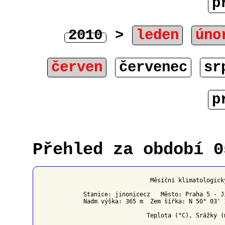
p
2010
>
leden
úno
červen
červenec
sr
p
Přehled za období 0
                   Měsíční klimatologick
Stanice: jinonicecz   Město: Praha 5 - J
Nadm výška: 365 m  Zem šířka: N 50° 03' 
                  Teplota (°C), Srážky (