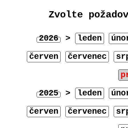
Zvolte požado
2026
>
leden
úno
červen
červenec
sr
p
2025
>
leden
úno
červen
červenec
sr