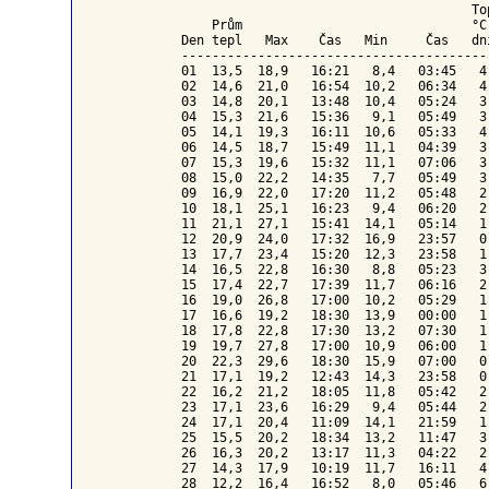
To
    Prům                              °C
Den tepl   Max    Čas   Min     Čas   dn
----------------------------------------
01  13,5  18,9   16:21   8,4   03:45   4
02  14,6  21,0   16:54  10,2   06:34   4
03  14,8  20,1   13:48  10,4   05:24   3
04  15,3  21,6   15:36   9,1   05:49   3
05  14,1  19,3   16:11  10,6   05:33   4
06  14,5  18,7   15:49  11,1   04:39   3
07  15,3  19,6   15:32  11,1   07:06   3
08  15,0  22,2   14:35   7,7   05:49   3
09  16,9  22,0   17:20  11,2   05:48   2
10  18,1  25,1   16:23   9,4   06:20   2
11  21,1  27,1   15:41  14,1   05:14   1
12  20,9  24,0   17:32  16,9   23:57   0
13  17,7  23,4   15:20  12,3   23:58   1
14  16,5  22,8   16:30   8,8   05:23   3
15  17,4  22,7   17:39  11,7   06:16   2
16  19,0  26,8   17:00  10,2   05:29   1
17  16,6  19,2   18:30  13,9   00:00   1
18  17,8  22,8   17:30  13,2   07:30   1
19  19,7  27,8   17:00  10,9   06:00   1
20  22,3  29,6   18:30  15,9   07:00   0
21  17,1  19,2   12:43  14,3   23:58   0
22  16,2  21,2   18:05  11,8   05:42   2
23  17,1  23,6   16:29   9,4   05:44   2
24  17,1  20,4   11:09  14,1   21:59   1
25  15,5  20,2   18:34  13,2   11:47   3
26  16,3  20,2   13:17  11,3   04:22   2
27  14,3  17,9   10:19  11,7   16:11   4
28  12,2  16,4   16:52   8,0   05:46   6