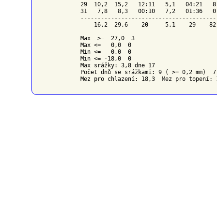
29  10,2  15,2   12:11   5,1   04:21   8
31   7,8   8,3   00:10   7,2   01:36   0
----------------------------------------
    16,2  29,6    20     5,1    29    82
Max  >=  27,0  3

Max <=   0,0  0

Min <=   0,0  0

Min <= -18,0  0

Max srážky: 3,8 dne 17

Počet dnů se srážkami: 9 ( >= 0,2 mm)  7