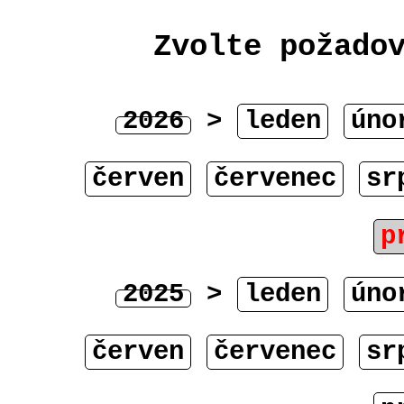
Zvolte požado
2026
>
leden
úno
červen
červenec
sr
p
2025
>
leden
úno
červen
červenec
sr