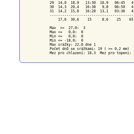
29  14,0  18,9   13:30  10,9   06:45   4
30  14,3  20,4   16:38   9,8   06:50   4
31  14,2  15,8   16:28  13,1   03:36   4
----------------------------------------
    17,6  30,6    15     8,6    25    65
Max  >=  27,0:  3

Max <=   0,0:  0

Min <=   0,0:  0

Min <= -18,0:  0

Max srážky: 22,0 dne 1

Počet dnů se srážkami: 19 ( >= 0,2 mm)  