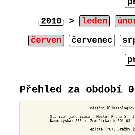
p
2010
>
leden
úno
červen
červenec
sr
p
Přehled za období 0
                   Měsíční klimatologick
Stanice: jinonicecz   Město: Praha 5 - J
Nadm výška: 365 m  Zem šířka: N 50° 03' 
                  Teplota (°C), Srážky (