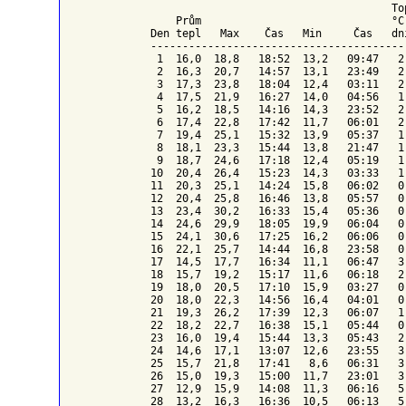
To
    Prům                              °C
Den tepl   Max    Čas   Min     Čas   dn
----------------------------------------
 1  16,0  18,8   18:52  13,2   09:47   2
 2  16,3  20,7   14:57  13,1   23:49   2
 3  17,3  23,8   18:04  12,4   03:11   2
 4  17,5  21,9   16:27  14,0   04:56   1
 5  16,2  18,5   14:16  14,3   23:52   2
 6  17,4  22,8   17:42  11,7   06:01   2
 7  19,4  25,1   15:32  13,9   05:37   1
 8  18,1  23,3   15:44  13,8   21:47   1
 9  18,7  24,6   17:18  12,4   05:19   1
10  20,4  26,4   15:23  14,3   03:33   1
11  20,3  25,1   14:24  15,8   06:02   0
12  20,4  25,8   16:46  13,8   05:57   0
13  23,4  30,2   16:33  15,4   05:36   0
14  24,6  29,9   18:05  19,9   06:04   0
15  24,1  30,6   17:25  16,2   06:06   0
16  22,1  25,7   14:44  16,8   23:58   0
17  14,5  17,7   16:34  11,1   06:47   3
18  15,7  19,2   15:17  11,6   06:18   2
19  18,0  20,5   17:10  15,9   03:27   0
20  18,0  22,3   14:56  16,4   04:01   0
21  19,3  26,2   17:39  12,3   06:07   1
22  18,2  22,7   16:38  15,1   05:44   0
23  16,0  19,4   15:44  13,3   05:43   2
24  14,6  17,1   13:07  12,6   23:55   3
25  15,7  21,8   17:41   8,6   06:31   3
26  15,0  19,3   15:00  11,7   23:01   3
27  12,9  15,9   14:08  11,3   06:16   5
28  13,2  16,3   16:36  10,5   06:13   5