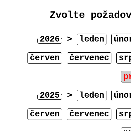
Zvolte požado
2026
>
leden
úno
červen
červenec
sr
p
2025
>
leden
úno
červen
červenec
sr