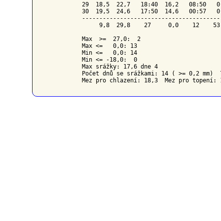
29  18,5  22,7   18:40  16,2   08:50   0
30  19,5  24,6   17:50  14,6   00:57   0
----------------------------------------
     9,8  29,8    27     0,0    12    53
Max  >=  27,0:  2

Max <=   0,0: 13

Min <=   0,0: 14

Min <= -18,0:  0

Max srážky: 17,6 dne 4

Počet dnů se srážkami: 14 ( >= 0,2 mm)  