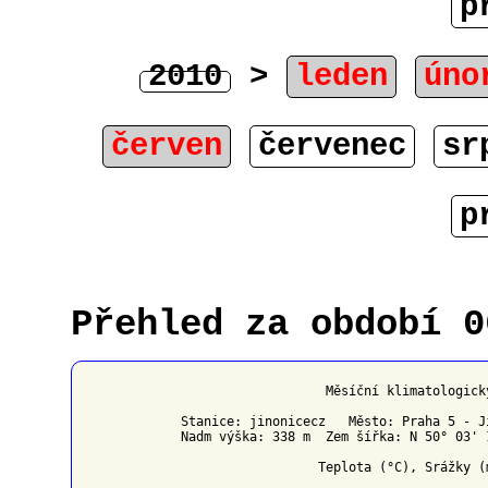
p
2010
>
leden
úno
červen
červenec
sr
p
Přehled za období 0
                   Měsíční klimatologick
Stanice: jinonicecz   Město: Praha 5 - J
Nadm výška: 338 m  Zem šířka: N 50° 03' 
                  Teplota (°C), Srážky (