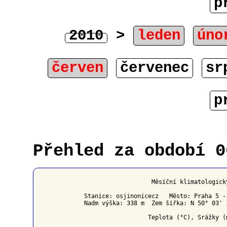
p
2010
>
leden
úno
červen
červenec
sr
p
Přehled za období 0
                   Měsíční klimatologick
Stanice: osjinonicecz   Město: Praha 5 -
Nadm výška: 338 m  Zem šířka: N 50° 03' 
                  Teplota (°C), Srážky (