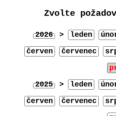
Zvolte požado
2026
>
leden
úno
červen
červenec
sr
p
2025
>
leden
úno
červen
červenec
sr