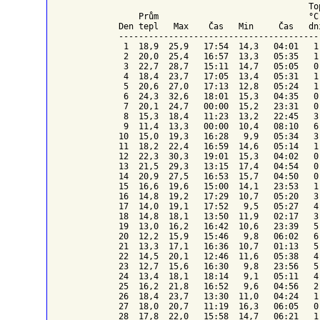
To
    Prům                              °C
Den tepl   Max    Čas   Min     Čas   dn
----------------------------------------
 1  18,9  25,9   17:54  14,3   04:01   1
 2  20,0  25,4   16:57  13,3   05:35   1
 3  22,7  28,7   15:11  14,7   05:05   0
 4  18,4  23,7   17:05  13,4   05:31   1
 5  20,6  27,0   17:13  12,8   05:24   1
 6  24,3  32,6   18:01  15,3   04:35   0
 7  20,1  24,7   00:00  15,2   23:31   0
 8  15,3  18,4   11:23  13,2   22:45   3
 9  11,4  13,3   00:00  10,4   08:10   6
10  15,0  19,3   16:28   9,9   05:34   3
11  18,2  22,4   16:59  14,6   05:14   1
12  22,3  30,3   19:01  15,3   04:02   0
13  21,5  29,3   13:15  17,4   04:54   0
14  20,9  27,5   16:53  15,7   04:50   0
15  16,6  19,6   15:00  14,1   23:53   1
16  14,8  19,2   17:29  10,7   05:20   3
17  14,0  19,1   17:52   9,5   05:27   4
18  14,8  18,1   13:50  11,9   02:17   3
19  13,0  16,2   16:42  10,6   23:39   5
20  12,2  15,9   15:46   9,8   06:02   6
21  13,3  17,1   16:36  10,7   01:13   5
22  14,5  20,1   12:46  11,6   05:38   4
23  12,7  15,6   16:30   9,8   23:56   5
24  13,4  18,1   18:14   9,1   05:11   4
25  16,2  21,8   16:52   9,6   04:56   2
26  18,4  23,7   13:30  11,0   04:24   1
27  18,0  20,7   11:19  16,3   06:05   0
28  17,8  22,0   15:58  14,7   06:21   1