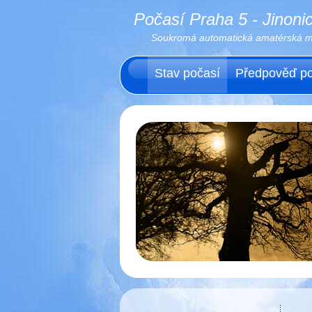
Počasí Praha 5 - Jinoni
Soukromá automatická amatérská me
Stav počasí
Předpověď po