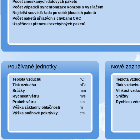
Počet zmeškaných datových paketů
Počet výpadků synchronizace konzole s vysílačem
Nejdelší souvislá řada po sobě jdoucích paketů
Počet paketů přijatých s chybami CRC
Úspěšnost přenosu bezchybných paketů
Používané jednotky
Nově zazn
Teplota vzduchu
°C
Teplota vzdu
Tlak vzduchu
hPa
Tlak vzduchu
Srážky
mm
Vlhkost vzdu
Rychlost větru
m/s
Srážky
Proběh větru
km
Rychlost vět
Výška základny oblačnosti
m
Výška sněhové pokrývky
cm