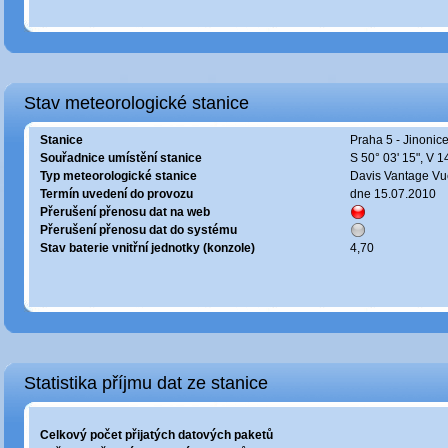
Stav meteorologické stanice
Stanice
Praha 5 - Jinonic
Souřadnice umístění stanice
S 50° 03' 15", V 1
Typ meteorologické stanice
Davis Vantage Vu
Termín uvedení do provozu
dne 15.07.2010
Přerušení přenosu dat na web
Přerušení přenosu dat do systému
Stav baterie vnitřní jednotky (konzole)
4,70
Statistika příjmu dat ze stanice
Celkový počet přijatých datových paketů