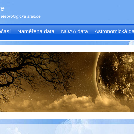
ce
teorologická stanice
časí
Naměřená data
NOAA data
Astronomická da