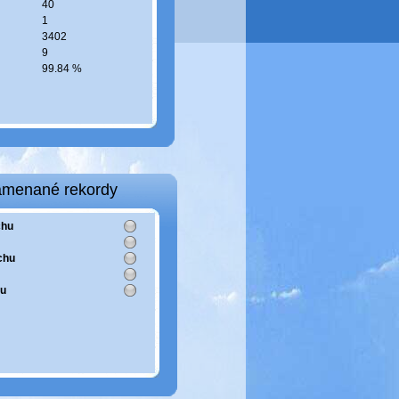
40
1
3402
9
99.84 %
amenané rekordy
chu
chu
ru