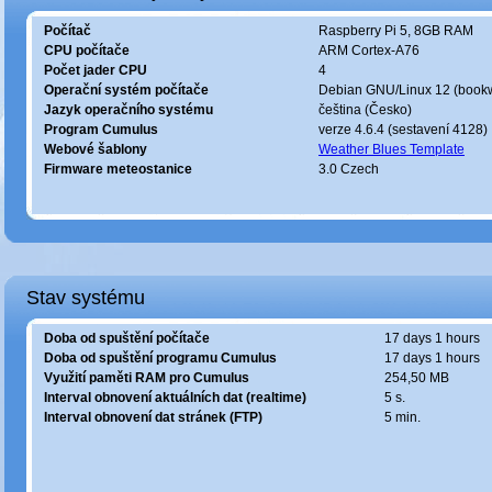
Počítač
Raspberry Pi 5, 8GB RAM
CPU počítače
ARM Cortex-A76
Počet jader CPU
4
Operační systém počítače
Debian GNU/Linux 12 (book
Jazyk operačního systému
čeština (Česko)
Program Cumulus
verze 4.6.4 (sestavení 4128)
Webové šablony
Weather Blues Template
Firmware meteostanice
3.0 Czech
Stav systému
Doba od spuštění počítače
17 days 1 hours
Doba od spuštění programu Cumulus
17 days 1 hours
Využití paměti RAM pro Cumulus
254,50 MB
Interval obnovení aktuálních dat (realtime)
5 s.
Interval obnovení dat stránek (FTP)
5 min.