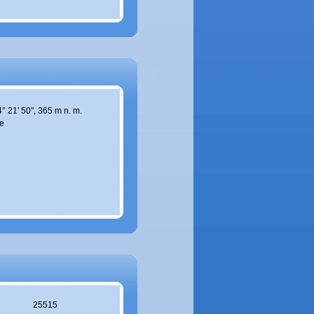
e
4° 21' 50", 365 m n. m.
e
25515