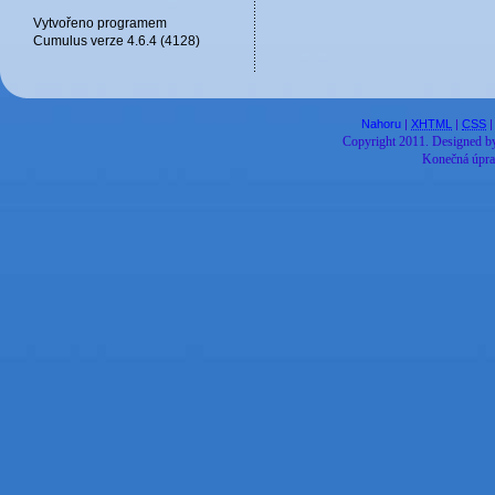
Vytvořeno programem
Cumulus verze 4.6.4 (4128)
Nahoru
|
XHTML
|
CSS
|
Copyright 2011.
Designed 
Konečná úpra