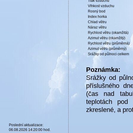
Tlak vzduchu
Vlhkost vzduchu
Rosný bod
Index horka
Chlad větru
Náraz větru
Rychlost větru (okamžitá)
Azimut větru (okamžitý)
Rychlost větru (průměrná)
Azimut větru (průměrný)
Srážky od půlnoci celkem
Poznámka:
Srážky od půlno
příslušného dn
(čas nad tabul
teplotách pod
zkreslené, a pro
Poslední aktualizace:
06.08.2026 14:20:00 hod.