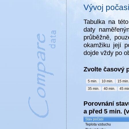
Vývoj počas
Tabulka na tét
daty naměřeným
průběžně, pouz
okamžiku její p
dojde vždy po o
Zvolte časový 
Porovnání stavu
a
před 5 min.
(
Stav počasí
Teplota vzduchu