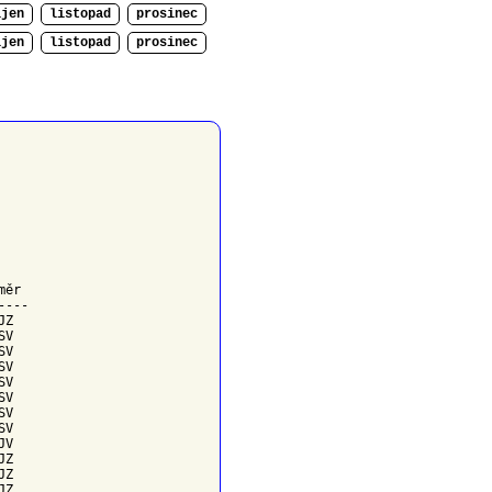
íjen
listopad
prosinec
íjen
listopad
prosinec
měr
---

Z

V

V

V

V

V

V

V

V

Z

Z

Z
