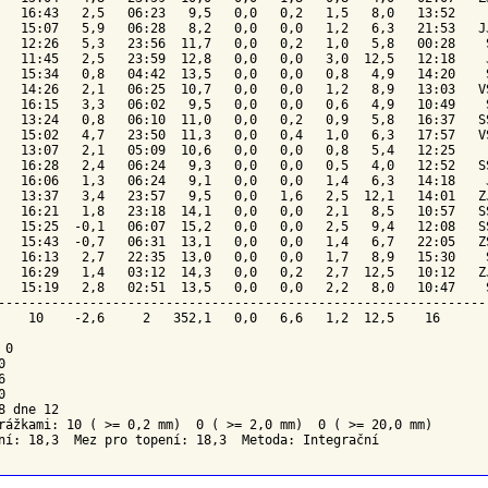
   16:43   2,5   06:23   9,5   0,0   0,2   1,5   8,0   13:52     
   15:07   5,9   06:28   8,2   0,0   0,0   1,2   6,3   21:53   JJ
   12:26   5,3   23:56  11,7   0,0   0,2   1,0   5,8   00:28    S
   11:45   2,5   23:59  12,8   0,0   0,0   3,0  12,5   12:18    J
   15:34   0,8   04:42  13,5   0,0   0,0   0,8   4,9   14:20    S
   14:26   2,1   06:25  10,7   0,0   0,0   1,2   8,9   13:03   VS
   16:15   3,3   06:02   9,5   0,0   0,0   0,6   4,9   10:49    S
   13:24   0,8   06:10  11,0   0,0   0,2   0,9   5,8   16:37   SS
   15:02   4,7   23:50  11,3   0,0   0,4   1,0   6,3   17:57   VS
   13:07   2,1   05:09  10,6   0,0   0,0   0,8   5,4   12:25     
   16:28   2,4   06:24   9,3   0,0   0,0   0,5   4,0   12:52   SS
   16:06   1,3   06:24   9,1   0,0   0,0   1,4   6,3   14:18    J
   13:37   3,4   23:57   9,5   0,0   1,6   2,5  12,1   14:01   ZJ
   16:21   1,8   23:18  14,1   0,0   0,0   2,1   8,5   10:57   SS
   15:25  -0,1   06:07  15,2   0,0   0,0   2,5   9,4   12:08   SS
   15:43  -0,7   06:31  13,1   0,0   0,0   1,4   6,7   22:05   ZS
   16:13   2,7   22:35  13,0   0,0   0,0   1,7   8,9   15:30    S
   16:29   1,4   03:12  14,3   0,0   0,2   2,7  12,5   10:12   ZJ
   15:19   2,8   02:51  13,5   0,0   0,0   2,2   8,0   10:47    S
-----------------------------------------------------------------
    10    -2,6     2   352,1   0,0   6,6   1,2  12,5    16       
0







8 dne 12

rážkami: 10 ( >= 0,2 mm)  0 ( >= 2,0 mm)  0 ( >= 20,0 mm)

ní: 18,3  Mez pro topení: 18,3  Metoda: Integrační