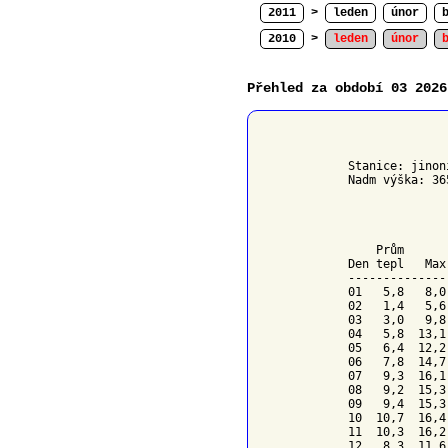
2011
>
leden
únor
2010
>
leden
únor
Přehled za období 03 2026
              
Stanice: jinon
Nadm výška: 36
              
    Prům      
Den tepl   Max
--------------
01   5,8   8,0
02   1,4   5,6
03   3,0   9,8
04   5,8  13,1
05   6,4  12,2
06   7,8  14,7
07   9,3  16,1
08   9,2  15,3
09   9,4  15,3
10  10,7  16,4
11  10,3  16,2
12   8,3  11,6