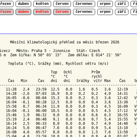
březen
duben
květen
červen
červenec
srpen
září
ř
březen
duben
květen
červen
červenec
srpen
září
ř
     Měsíční klimatologický přehled za měsíc březen 2026

icecz   Město: Praha 5 - Jinonice   Stát: Czech

5 m  Zem šířka: N 50° 03' 15"   Zem délka: E 014° 21' 50"

    Teplota (°C), Srážky (mm), Rychlost větru (m/s)

Top 
Ochl 
        Prům

                        °C    °C          
 rychl
    Čas   Min     Čas   dní   dní   Srážky  vítr Max    Čas    
S
-----------------------------------------------------------------
   11:28   2,4   23:59  12,5   0,0   1,6   0,5   3,6   12:19    J
   14:28  -2,6   07:03  16,9   0,0   0,2   0,2   4,0   14:31    S
   16:05  -0,6   08:04  15,3   0,0   0,2   0,3   3,6   12:42   VS
   16:04  -0,1   06:28  12,5   0,0   0,0   0,4   3,6   13:30    S
   15:58   0,7   06:34  11,9   0,0   0,0   0,3   4,5   16:09   VS
   16:04  -0,1   06:00  10,5   0,0   0,0   0,5   4,5   17:12   VS
   15:46   1,9   06:32   9,0   0,0   0,0   0,6   6,3   16:55   VS
   15:19   2,4   06:48   9,1   0,0   0,0   0,7   5,4   15:55   VS
   16:14   2,5   06:33   8,9   0,0   0,0   0,7   4,9   14:40   VJ
   16:24   5,6   06:47   7,6   0,0   0,0   0,9   5,4   13:10    J
   16:08   4,6   05:57   8,0   0,0   0,0   1,5   7,6   13:50    J
   15:04   4,8   23:59  10,0   0,0   1,8   0,8   4,0   02:07   ZJ