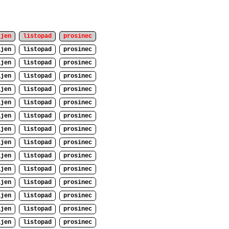
íjen
listopad
prosinec
íjen
listopad
prosinec
íjen
listopad
prosinec
íjen
listopad
prosinec
íjen
listopad
prosinec
íjen
listopad
prosinec
íjen
listopad
prosinec
íjen
listopad
prosinec
íjen
listopad
prosinec
íjen
listopad
prosinec
íjen
listopad
prosinec
íjen
listopad
prosinec
íjen
listopad
prosinec
íjen
listopad
prosinec
íjen
listopad
prosinec