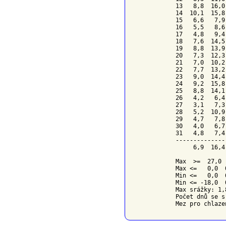
13   8,8  16,0
14  10,1  15,8
15   6,6   7,9
16   5,5   8,6
17   4,8   9,4
18   7,6  14,5
19   8,8  13,9
20   7,3  12,3
21   7,0  10,2
22   7,7  13,2
23   9,0  14,4
24   9,2  15,8
25   8,8  14,1
26   4,2   6,4
27   3,1   7,3
28   5,2  10,9
29   4,7   7,8
30   4,0   6,7
31   4,8   7,4
--------------
     6,9  16,4
Max  >=  27,0  
Max <=   0,0  0
Min <=   0,0  6
Min <= -18,0  0
Max srážky: 1,
Počet dnů se s
Mez pro chlaze