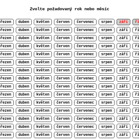
Zvolte požadovaný rok nebo měsíc
březen
duben
květen
červen
červenec
srpen
září
ř
březen
duben
květen
červen
červenec
srpen
září
ř
březen
duben
květen
červen
červenec
srpen
září
ř
březen
duben
květen
červen
červenec
srpen
září
ř
březen
duben
květen
červen
červenec
srpen
září
ř
březen
duben
květen
červen
červenec
srpen
září
ř
březen
duben
květen
červen
červenec
srpen
září
ř
březen
duben
květen
červen
červenec
srpen
září
ř
březen
duben
květen
červen
červenec
srpen
září
ř
březen
duben
květen
červen
červenec
srpen
září
ř
březen
duben
květen
červen
červenec
srpen
září
ř
březen
duben
květen
červen
červenec
srpen
září
ř
březen
duben
květen
červen
červenec
srpen
září
ř
březen
duben
květen
červen
červenec
srpen
září
ř
březen
duben
květen
červen
červenec
srpen
září
ř