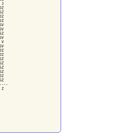
J

Z

Z

Z

Z

V

V

Z

V

V

V

Z

Z

Z

Z

Z

Z

Z

Z

---

Z
