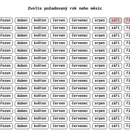
Zvolte požadovaný rok nebo měsíc
březen
duben
květen
červen
červenec
srpen
září
ř
březen
duben
květen
červen
červenec
srpen
září
ř
březen
duben
květen
červen
červenec
srpen
září
ř
březen
duben
květen
červen
červenec
srpen
září
ř
březen
duben
květen
červen
červenec
srpen
září
ř
březen
duben
květen
červen
červenec
srpen
září
ř
březen
duben
květen
červen
červenec
srpen
září
ř
březen
duben
květen
červen
červenec
srpen
září
ř
březen
duben
květen
červen
červenec
srpen
září
ř
březen
duben
květen
červen
červenec
srpen
září
ř
březen
duben
květen
červen
červenec
srpen
září
ř
březen
duben
květen
červen
červenec
srpen
září
ř
březen
duben
květen
červen
červenec
srpen
září
ř
březen
duben
květen
červen
červenec
srpen
září
ř
březen
duben
květen
červen
červenec
srpen
září
ř