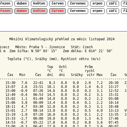
březen
duben
květen
červen
červenec
srpen
září
ř
březen
duben
květen
červen
červenec
srpen
září
ř
     Měsíční klimatologický přehled za měsíc listopad 2024

icecz   Město: Praha 5 - Jinonice   Stát: Czech

5 m  Zem šířka: N 50° 03' 15"   Zem délka: E 014° 21' 50"

    Teplota (°C), Srážky (mm), Rychlost větru (m/s)

Top 
Ochl 
        Prům

                        °C    °C          
 rychl
    Čas   Min     Čas   dní   dní   Srážky  vítr Max    Čas    
S
-----------------------------------------------------------------
   15:30   7,6   22:41   8,3   0,0   0,0   2,0   7,2   20:30   ZJ
   13:07   2,6   23:51  10,1   0,0   0,0   1,4   6,3   13:27    S
   15:00  -0,9   07:26  14,6   0,0   0,0   0,3   3,1   12:52   JJ
   12:49  -0,4   06:53  14,5   0,0   0,2   0,2   3,1   15:31     
   15:02   1,1   01:49  14,0   0,0   0,2   0,2   2,2   03:08     
   15:06   3,8   00:09  13,4   0,0   0,4   0,1   2,2   10:14     
   18:11   4,7   03:30  12,8   0,0   0,2   0,3   3,1   10:48     
   15:01   2,7   08:14  13,8   0,0   0,2   0,5   4,0   13:13   VS
   15:19  -1,9   07:20  16,0   0,0   0,2   0,1   2,2   13:35   JJ
   15:33  -2,7   06:00  19,0   0,0   0,0   1,3   4,5   17:46    J
   14:53  -0,7   05:22  17,8   0,0   0,2   0,8   3,6   07:45     
   23:00  -0,3   06:41  17,9   0,0   0,2   0,7   3,6   00:07     