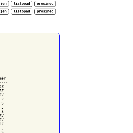
íjen
listopad
prosinec
íjen
listopad
prosinec
měr
---

Z

Z

V

V

S

J

S

V

V

Z

J

S
