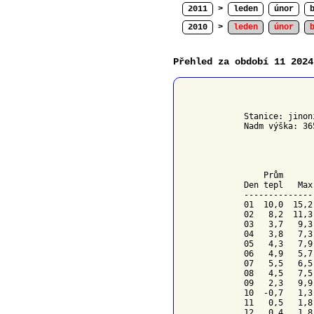
2011
>
leden
únor
2010
>
leden
únor
Přehled za období 11 2024
              
Stanice: jinon
Nadm výška: 36
              
    Prům      
Den tepl   Max
--------------
01  10,0  15,2
02   8,2  11,3
03   3,7   9,3
04   3,8   7,3
05   4,3   7,9
06   4,9   5,7
07   5,5   6,5
08   4,5   7,5
09   2,3   9,9
10  -0,7   1,3
11   0,5   1,8
12   0,4   1,8