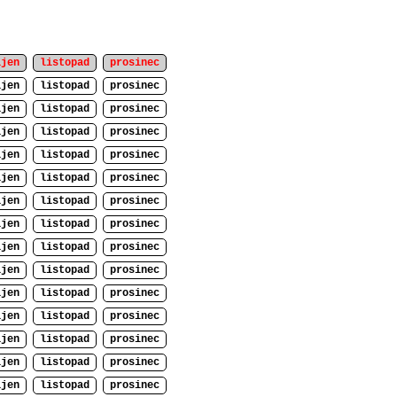
íjen
listopad
prosinec
íjen
listopad
prosinec
íjen
listopad
prosinec
íjen
listopad
prosinec
íjen
listopad
prosinec
íjen
listopad
prosinec
íjen
listopad
prosinec
íjen
listopad
prosinec
íjen
listopad
prosinec
íjen
listopad
prosinec
íjen
listopad
prosinec
íjen
listopad
prosinec
íjen
listopad
prosinec
íjen
listopad
prosinec
íjen
listopad
prosinec