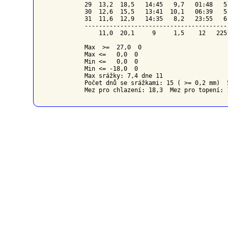
29  13,2  18,5   14:45   9,7   01:48   5
30  12,6  15,5   13:41  10,1   06:39   5
31  11,6  12,9   14:35   8,2   23:55   6
----------------------------------------
    11,0  20,1     9     1,5    12   225
Max  >=  27,0  0

Max <=   0,0  0

Min <=   0,0  0

Min <= -18,0  0

Max srážky: 7,4 dne 11

Počet dnů se srážkami: 15 ( >= 0,2 mm)  
Mez pro chlazení: 18,3  Mez pro topení: 