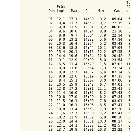
To
    Prům                              °C
Den tepl   Max    Čas   Min     Čas   dn
----------------------------------------
01  12,1  17,1   14:30   9,2   09:04   6
02  10,4  11,7   14:53   9,7   22:15   7
03   9,9  11,9   15:01   8,2   06:03   8
04   9,6  10,6   14:24   8,8   21:38   8
05   8,8   9,7   15:04   7,9   22:34   9
06   9,0  13,2   14:32   5,6   07:34   9
07  10,3  16,4   15:24   5,2   03:48   8
08  13,6  18,8   14:44  10,1   07:04   4
09  15,4  20,1   15:16  12,2   07:15   3
10  14,4  19,6   10:34  12,8   20:42   3
11   9,1  12,9   00:00   5,0   23:54   9
12   6,5  11,4   15:29   1,5   07:03  11
13  10,9  13,6   08:54   7,3   23:34   7
14   8,9  12,7   14:57   5,4   07:34   9
15   8,8  12,6   15:19   5,9   07:13   9
16   8,4  15,1   15:07   3,0   07:06   9
17  10,5  15,9   15:48   6,7   07:01   7
18  12,8  17,2   15:31  11,1   23:41   5
19  11,4  16,0   15:36   8,2   07:43   6
20  10,8  17,0   16:29   6,2   07:34   7
21  11,5  16,1   16:00   7,8   03:01   6
22  11,0  16,1   16:06   6,5   07:41   7
23  10,8  13,4   15:53   7,9   07:28   7
24  11,6  17,7   16:30   7,2   07:41   6
25  10,2  11,9   11:32   6,8   08:20   8
26  12,0  14,4   15:31  10,3   08:27   6
27  12,1  14,1   15:38  11,2   02:57   6
28  13,7  19,8   14:01  10,3   23:22   4