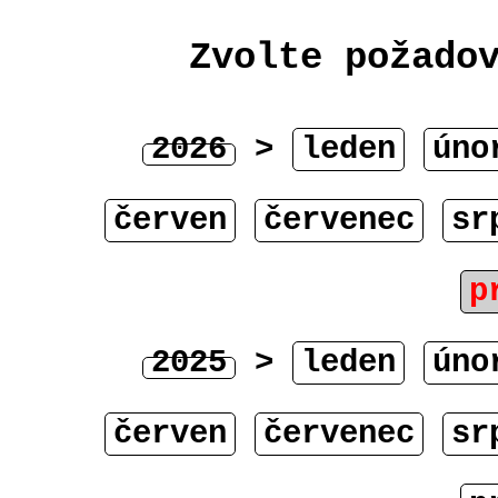
Zvolte požado
2026
>
leden
úno
červen
červenec
sr
p
2025
>
leden
úno
červen
červenec
sr