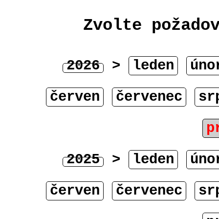
Zvolte požado
2026
>
leden
úno
červen
červenec
sr
p
2025
>
leden
úno
červen
červenec
sr