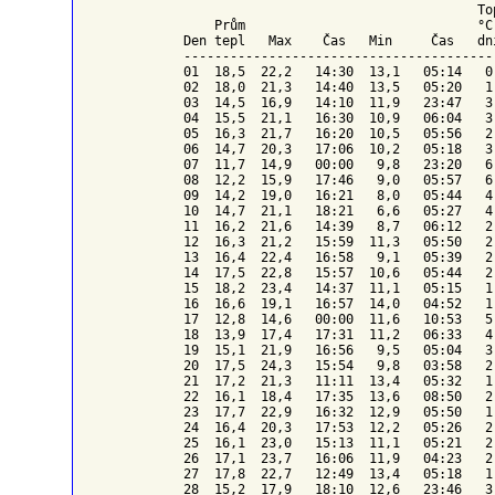
To
    Prům                              °C
Den tepl   Max    Čas   Min     Čas   dn
----------------------------------------
01  18,5  22,2   14:30  13,1   05:14   0
02  18,0  21,3   14:40  13,5   05:20   1
03  14,5  16,9   14:10  11,9   23:47   3
04  15,5  21,1   16:30  10,9   06:04   3
05  16,3  21,7   16:20  10,5   05:56   2
06  14,7  20,3   17:06  10,2   05:18   3
07  11,7  14,9   00:00   9,8   23:20   6
08  12,2  15,9   17:46   9,0   05:57   6
09  14,2  19,0   16:21   8,0   05:44   4
10  14,7  21,1   18:21   6,6   05:27   4
11  16,2  21,6   14:39   8,7   06:12   2
12  16,3  21,2   15:59  11,3   05:50   2
13  16,4  22,4   16:58   9,1   05:39   2
14  17,5  22,8   15:57  10,6   05:44   2
15  18,2  23,4   14:37  11,1   05:15   1
16  16,6  19,1   16:57  14,0   04:52   1
17  12,8  14,6   00:00  11,6   10:53   5
18  13,9  17,4   17:31  11,2   06:33   4
19  15,1  21,9   16:56   9,5   05:04   3
20  17,5  24,3   15:54   9,8   03:58   2
21  17,2  21,3   11:11  13,4   05:32   1
22  16,1  18,4   17:35  13,6   08:50   2
23  17,7  22,9   16:32  12,9   05:50   1
24  16,4  20,3   17:53  12,2   05:26   2
25  16,1  23,0   15:13  11,1   05:21   2
26  17,1  23,7   16:06  11,9   04:23   2
27  17,8  22,7   12:49  13,4   05:18   1
28  15,2  17,9   18:10  12,6   23:46   3