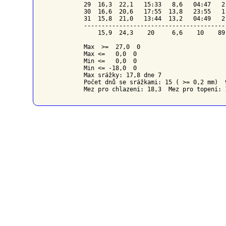
29  16,3  22,1   15:33   8,6   04:47   2
30  16,6  20,6   17:55  13,8   23:55   1
31  15,8  21,0   13:44  13,2   04:49   2
----------------------------------------
    15,9  24,3    20     6,6    10    89
Max  >=  27,0  0

Max <=   0,0  0

Min <=   0,0  0

Min <= -18,0  0

Max srážky: 17,8 dne 7

Počet dnů se srážkami: 15 ( >= 0,2 mm)  