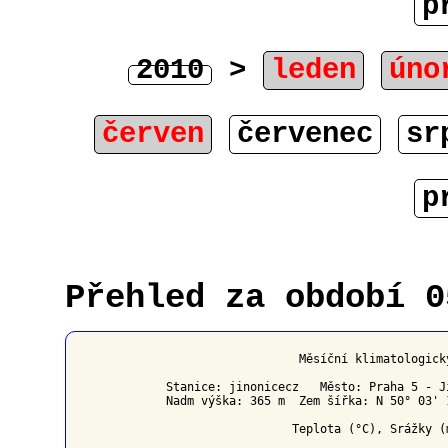
p
2010
>
leden
úno
červen
červenec
sr
p
Přehled za období 0
                   Měsíční klimatologick
Stanice: jinonicecz   Město: Praha 5 - J
Nadm výška: 365 m  Zem šířka: N 50° 03' 
                  Teplota (°C), Srážky (