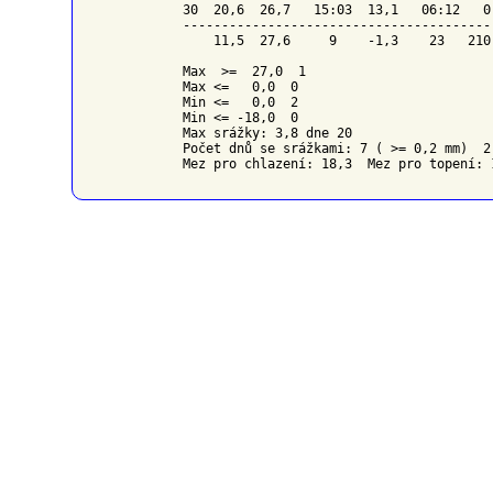
30  20,6  26,7   15:03  13,1   06:12   0
----------------------------------------
    11,5  27,6     9    -1,3    23   210
Max  >=  27,0  1

Max <=   0,0  0

Min <=   0,0  2

Min <= -18,0  0

Max srážky: 3,8 dne 20

Počet dnů se srážkami: 7 ( >= 0,2 mm)  2