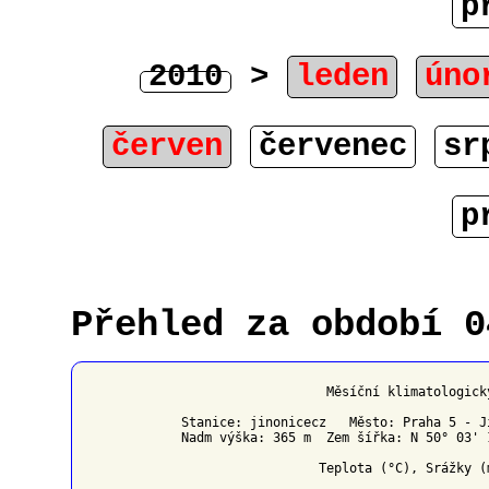
p
2010
>
leden
úno
červen
červenec
sr
p
Přehled za období 0
                   Měsíční klimatologick
Stanice: jinonicecz   Město: Praha 5 - J
Nadm výška: 365 m  Zem šířka: N 50° 03' 
                  Teplota (°C), Srážky (