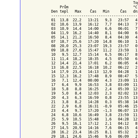
To
    Prům                              °C
Den tepl   Max    Čas   Min     Čas   dn
----------------------------------------
01  13,8  22,2   13:21   9,3   23:57   4
02  10,6  13,9   16:12   7,7   04:13   7
03  10,9  14,4   14:00   6,6   06:01   7
04  11,9  16,2   14:40   8,1   04:00   6
05  14,1  21,2   16:50   8,4   04:30   4
07  18,7  25,6   17:20  14,8   06:10   1
08  20,0  25,3   23:07  19,3   23:57   0
09  18,8  27,6   15:47  11,2   23:59   1
10   9,5  12,7   15:14   6,5   06:17   8
11  11,4  18,2   18:35   4,5   05:50   6
12  14,4  21,4   17:01   6,2   06:05   4
13  16,8  22,5   16:18  10,2   06:22   2
14  17,9  23,4   14:13  12,9   04:28   1
15  12,3  16,2   17:48   8,9   08:47   5
16   7,1  12,4   00:00   4,3   23:09  11
17   6,4   9,9   16:53   3,8   03:09  11
18   5,8   8,8   16:25   2,4   05:39  12
19   5,0   8,4   12:03   2,3   02:02  13
20   4,3   6,3   16:59   0,8   23:55  13
21   3,8   8,2   14:28   0,3   05:38  14
22   2,9   6,8   16:31  -0,9   05:46  15
23   4,4   9,7   17:20  -1,3   06:07  13
24   6,8  10,6   16:49   3,8   23:59  11
25   5,9  10,5   15:48   1,6   04:28  12
26   9,5  16,1   17:12   2,1   04:12   8
27  14,5  20,9   14:16   7,6   06:15   4
28  16,2  23,4   16:25   8,1   05:32   3
29  18,1  24,6   15:46   9,6   06:09   2