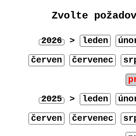
Zvolte požado
2026
>
leden
úno
červen
červenec
sr
p
2025
>
leden
úno
červen
červenec
sr