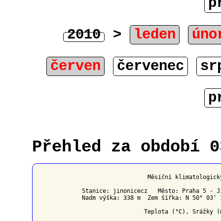
p
2010
>
leden
úno
červen
červenec
sr
p
Přehled za období 0
                   Měsíční klimatologick
Stanice: jinonicecz   Město: Praha 5 - J
Nadm výška: 338 m  Zem šířka: N 50° 03' 
                  Teplota (°C), Srážky (