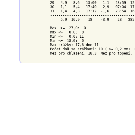
29   4,9   8,6   13:00   1,1   23:59  12
30   1,1   5,4   17:40  -2,9   07:04  17
31   1,4   4,3   17:12  -1,6   23:54  16
----------------------------------------
     5,9  16,9    18    -3,9    23   385
Max  >=  27,0:  0

Max <=   0,0:  0

Min <=   0,0: 11

Min <= -18,0:  0

Max srážky: 17,6 dne 11

Počet dnů se srážkami: 10 ( >= 0,2 mm)  