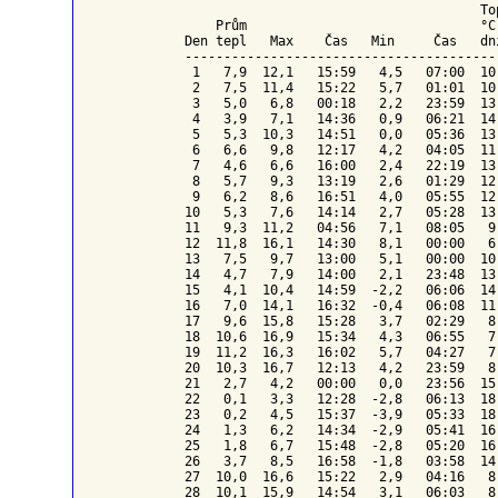
To
    Prům                              °C
Den tepl   Max    Čas   Min     Čas   dn
----------------------------------------
 1   7,9  12,1   15:59   4,5   07:00  10
 2   7,5  11,4   15:22   5,7   01:01  10
 3   5,0   6,8   00:18   2,2   23:59  13
 4   3,9   7,1   14:36   0,9   06:21  14
 5   5,3  10,3   14:51   0,0   05:36  13
 6   6,6   9,8   12:17   4,2   04:05  11
 7   4,6   6,6   16:00   2,4   22:19  13
 8   5,7   9,3   13:19   2,6   01:29  12
 9   6,2   8,6   16:51   4,0   05:55  12
10   5,3   7,6   14:14   2,7   05:28  13
11   9,3  11,2   04:56   7,1   08:05   9
12  11,8  16,1   14:30   8,1   00:00   6
13   7,5   9,7   13:00   5,1   00:00  10
14   4,7   7,9   14:00   2,1   23:48  13
15   4,1  10,4   14:59  -2,2   06:06  14
16   7,0  14,1   16:32  -0,4   06:08  11
17   9,6  15,8   15:28   3,7   02:29   8
18  10,6  16,9   15:34   4,3   06:55   7
19  11,2  16,3   16:02   5,7   04:27   7
20  10,3  16,7   12:13   4,2   23:59   8
21   2,7   4,2   00:00   0,0   23:56  15
22   0,1   3,3   12:28  -2,8   06:13  18
23   0,2   4,5   15:37  -3,9   05:33  18
24   1,3   6,2   14:34  -2,9   05:41  16
25   1,8   6,7   15:48  -2,8   05:20  16
26   3,7   8,5   16:58  -1,8   03:58  14
27  10,0  16,6   15:22   2,9   04:16   8
28  10,1  15,9   14:54   3,1   06:03   8