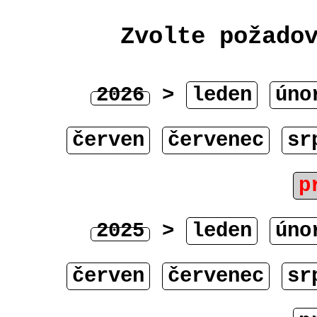
Zvolte požado
2026
>
leden
úno
červen
červenec
sr
p
2025
>
leden
úno
červen
červenec
sr