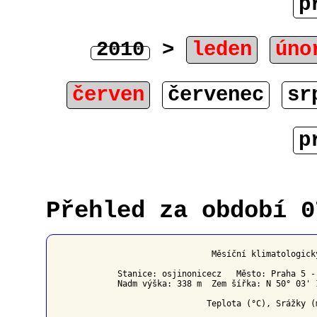
p
2010
>
leden
úno
červen
červenec
sr
p
Přehled za období 0
                   Měsíční klimatologick
Stanice: osjinonicecz   Město: Praha 5 -
Nadm výška: 338 m  Zem šířka: N 50° 03' 
                  Teplota (°C), Srážky (