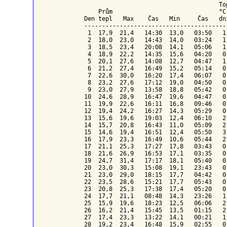
To
    Prům                              °C
Den tepl   Max    Čas   Min     Čas   dn
----------------------------------------
 1  17,9  21,4   14:30  13,0   03:50   1
 2  18,0  23,0   14:43  14,0   03:24   1
 3  18,5  23,4   20:08  14,1   05:06   1
 4  18,9  22,2   14:35  15,6   04:20   0
 5  20,1  27,6   14:08  12,7   04:47   1
 6  21,2  27,4   16:49  15,2   05:14   0
 7  22,6  30,0   16:20  17,4   06:07   0
 8  23,2  27,6   17:12  19,0   04:50   0
 9  23,0  27,9   13:58  18,8   05:42   0
10  24,6  28,9   16:47  19,6   04:47   0
11  19,9  22,6   16:11  16,8   09:46   0
12  19,4  24,2   16:27  14,3   05:29   0
13  15,6  19,6   19:03  12,4   06:10   2
14  15,7  20,8   16:43  11,0   05:09   2
15  14,6  19,4   16:51  12,4   05:50   3
16  17,9  23,3   16:49  10,6   05:44   2
17  21,1  25,3   17:27  17,8   03:43   0
18  21,6  26,9   16:53  17,1   03:35   0
19  24,7  31,4   17:17  18,1   05:40   0
20  23,0  30,3   15:08  19,1   23:43   0
21  23,0  29,0   18:15  17,7   04:42   0
22  23,5  28,6   15:21  17,7   05:43   0
23  20,8  25,3   17:38  17,4   05:20   0
24  17,7  21,1   08:48  14,3   23:26   1
25  15,9  19,6   18:23  12,5   06:06   2
26  16,2  21,4   15:45  13,5   01:15   2
27  17,4  23,3   13:22  14,1   00:21   1
28  19,2  23,4   16:48  15,9   02:55   0