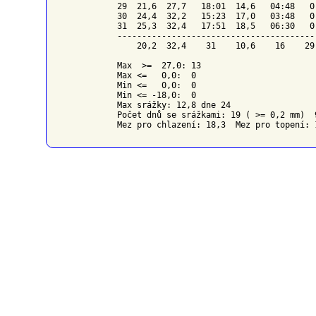
29  21,6  27,7   18:01  14,6   04:48   0
30  24,4  32,2   15:23  17,0   03:48   0
31  25,3  32,4   17:51  18,5   06:30   0
----------------------------------------
    20,2  32,4    31    10,6    16    29
Max  >=  27,0: 13

Max <=   0,0:  0

Min <=   0,0:  0

Min <= -18,0:  0

Max srážky: 12,8 dne 24

Počet dnů se srážkami: 19 ( >= 0,2 mm)  