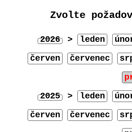
Zvolte požado
2026
>
leden
úno
červen
červenec
sr
p
2025
>
leden
úno
červen
červenec
sr