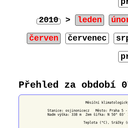
p
2010
>
leden
úno
červen
červenec
sr
p
Přehled za období 0
                   Měsíční klimatologick
Stanice: osjinonicecz   Město: Praha 5 -
Nadm výška: 338 m  Zem šířka: N 50° 03' 
                  Teplota (°C), Srážky (