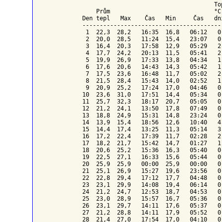
To
    Prům                              °C
Den tepl   Max    Čas   Min     Čas   dn
----------------------------------------
 1  22,3  28,2   16:35  16,8   06:12   0
 2  20,0  28,5   11:24  15,4   23:07   0
 3  16,4  20,3   17:58  12,9   05:29   2
 4  17,7  24,2   20:13  11,5   05:41   2
 5  19,9  26,9   17:33  13,8   04:34   1
 6  17,6  20,6   14:43  14,3   05:42   1
 7  17,5  23,6   16:48  11,7   05:02   2
 8  21,5  28,4   15:43  14,0   02:52   1
 9  20,9  25,2   17:24  17,0   04:46   0
10  23,6  31,0   17:51  14,4   05:34   0
11  25,7  32,3   18:17  20,7   05:05   0
12  21,2  24,1   13:50  17,8   07:49   0
13  18,8  24,9   15:31  14,8   23:24   0
14  13,9  15,4   18:56  12,6   10:40   4
15  14,4  17,4   13:25  11,3   05:14   3
16  17,2  22,4   17:39  11,7   02:28   2
17  18,2  21,7   15:42  14,7   01:27   1
18  20,6  25,2   15:36  16,3   05:40   0
19  22,5  27,1   16:33  15,6   05:44   0
20  25,9  25,9   00:00  25,9   00:00   0
21  25,1  26,9   15:27  19,6   23:56   0
22  22,8  29,4   17:12  17,7   04:48   0
23  23,1  29,9   14:08  19,4   06:14   0
24  21,2  24,7   12:53  18,7   04:53   0
25  23,0  28,9   15:57  16,7   05:36   0
26  23,1  29,7   14:11  17,6   05:37   0
27  21,2  28,8   14:11  17,9   05:52   0
28  21,4  27,0   17:54  17,0   04:10   0