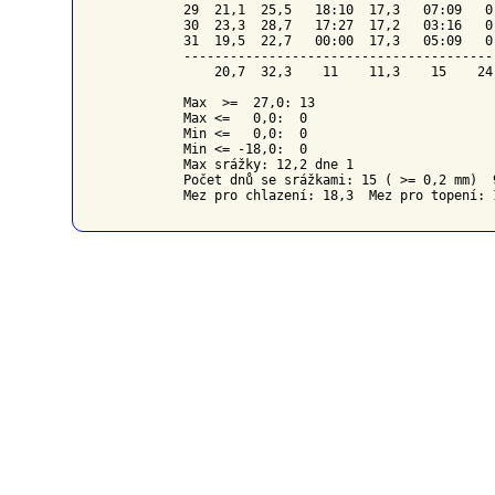
29  21,1  25,5   18:10  17,3   07:09   0
30  23,3  28,7   17:27  17,2   03:16   0
31  19,5  22,7   00:00  17,3   05:09   0
----------------------------------------
    20,7  32,3    11    11,3    15    24
Max  >=  27,0: 13

Max <=   0,0:  0

Min <=   0,0:  0

Min <= -18,0:  0

Max srážky: 12,2 dne 1

Počet dnů se srážkami: 15 ( >= 0,2 mm)  