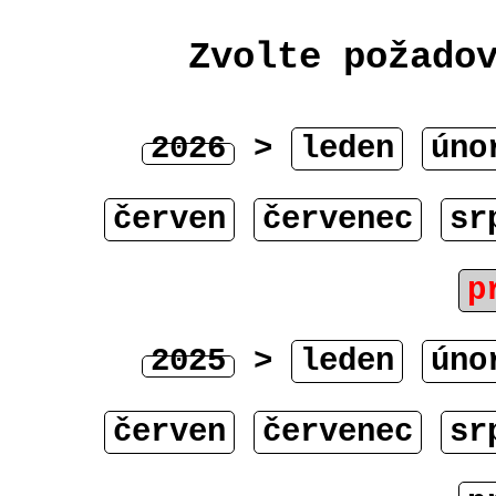
Zvolte požado
2026
>
leden
úno
červen
červenec
sr
p
2025
>
leden
úno
červen
červenec
sr