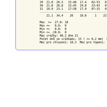
29  21,0  26,3   15:46  17,4   02:53   0
30  21,8  26,8   15:45  19,8   23:43   0
31  19,9  23,1   17:58  17,9   07:15   0
----------------------------------------
    21,1  34,4    20    10,8     1    22
Max  >=  27,0: 18

Max <=   0,0:  0

Min <=   0,0:  0

Min <= -18,0:  0

Max srážky: 40,2 dne 21

Počet dnů se srážkami: 15 ( >= 0,2 mm)  