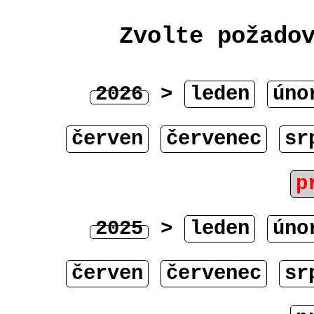
Zvolte požado
2026
>
leden
úno
červen
červenec
sr
p
2025
>
leden
úno
červen
červenec
sr