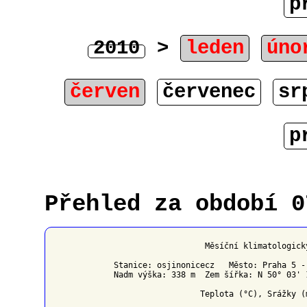
p
2010
>
leden
úno
červen
červenec
sr
p
Přehled za období 0
                   Měsíční klimatologick
Stanice: osjinonicecz   Město: Praha 5 -
Nadm výška: 338 m  Zem šířka: N 50° 03' 
                  Teplota (°C), Srážky (