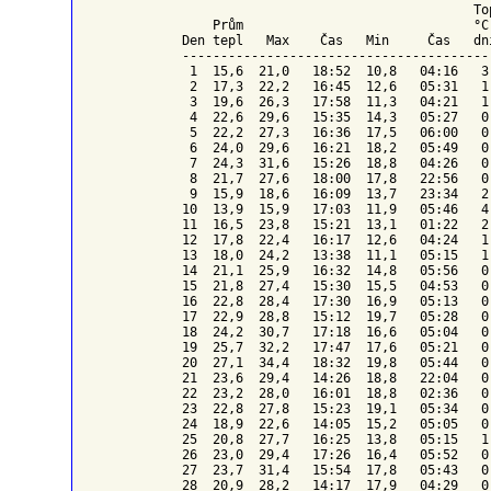
To
    Prům                              °C
Den tepl   Max    Čas   Min     Čas   dn
----------------------------------------
 1  15,6  21,0   18:52  10,8   04:16   3
 2  17,3  22,2   16:45  12,6   05:31   1
 3  19,6  26,3   17:58  11,3   04:21   1
 4  22,6  29,6   15:35  14,3   05:27   0
 5  22,2  27,3   16:36  17,5   06:00   0
 6  24,0  29,6   16:21  18,2   05:49   0
 7  24,3  31,6   15:26  18,8   04:26   0
 8  21,7  27,6   18:00  17,8   22:56   0
 9  15,9  18,6   16:09  13,7   23:34   2
10  13,9  15,9   17:03  11,9   05:46   4
11  16,5  23,8   15:21  13,1   01:22   2
12  17,8  22,4   16:17  12,6   04:24   1
13  18,0  24,2   13:38  11,1   05:15   1
14  21,1  25,9   16:32  14,8   05:56   0
15  21,8  27,4   15:30  15,5   04:53   0
16  22,8  28,4   17:30  16,9   05:13   0
17  22,9  28,8   15:12  19,7   05:28   0
18  24,2  30,7   17:18  16,6   05:04   0
19  25,7  32,2   17:47  17,6   05:21   0
20  27,1  34,4   18:32  19,8   05:44   0
21  23,6  29,4   14:26  18,8   22:04   0
22  23,2  28,0   16:01  18,8   02:36   0
23  22,8  27,8   15:23  19,1   05:34   0
24  18,9  22,6   14:05  15,2   05:05   0
25  20,8  27,7   16:25  13,8   05:15   1
26  23,0  29,4   17:26  16,4   05:52   0
27  23,7  31,4   15:54  17,8   05:43   0
28  20,9  28,2   14:17  17,9   04:29   0