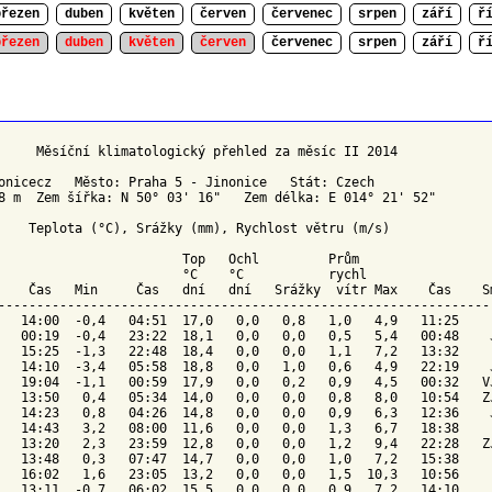
březen
duben
květen
červen
červenec
srpen
září
ř
březen
duben
květen
červen
červenec
srpen
září
ř
     Měsíční klimatologický přehled za měsíc II 2014

onicecz   Město: Praha 5 - Jinonice   Stát: Czech

8 m  Zem šířka: N 50° 03' 16"   Zem délka: E 014° 21' 52"

    Teplota (°C), Srážky (mm), Rychlost větru (m/s)

Top 
Ochl 
        Prům

                        °C    °C          
 rychl
    Čas   Min     Čas   dní   dní   Srážky  vítr Max    Čas    
S
-----------------------------------------------------------------
   14:00  -0,4   04:51  17,0   0,0   0,8   1,0   4,9   11:25     
   00:19  -0,4   23:22  18,1   0,0   0,0   0,5   5,4   00:48    J
   15:25  -1,3   22:48  18,4   0,0   0,0   1,1   7,2   13:32     
   14:10  -3,4   05:58  18,8   0,0   1,0   0,6   4,9   22:19    J
   19:04  -1,1   00:59  17,9   0,0   0,2   0,9   4,5   00:32   VJ
   13:50   0,4   05:34  14,0   0,0   0,0   0,8   8,0   10:54   ZJ
   14:23   0,8   04:26  14,8   0,0   0,0   0,9   6,3   12:36    J
   14:43   3,2   08:00  11,6   0,0   0,0   1,3   6,7   18:38     
   13:20   2,3   23:59  12,8   0,0   0,0   1,2   9,4   22:28   ZJ
   13:48   0,3   07:47  14,7   0,0   0,0   1,0   7,2   15:38     
   16:02   1,6   23:05  13,2   0,0   0,0   1,5  10,3   10:56     
   13:11  -0,7   06:02  15,5   0,0   0,0   0,9   7,2   14:10     