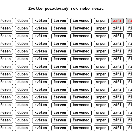
Zvolte požadovaný rok nebo měsíc
březen
duben
květen
červen
červenec
srpen
září
ř
březen
duben
květen
červen
červenec
srpen
září
ř
březen
duben
květen
červen
červenec
srpen
září
ř
březen
duben
květen
červen
červenec
srpen
září
ř
březen
duben
květen
červen
červenec
srpen
září
ř
březen
duben
květen
červen
červenec
srpen
září
ř
březen
duben
květen
červen
červenec
srpen
září
ř
březen
duben
květen
červen
červenec
srpen
září
ř
březen
duben
květen
červen
červenec
srpen
září
ř
březen
duben
květen
červen
červenec
srpen
září
ř
březen
duben
květen
červen
červenec
srpen
září
ř
březen
duben
květen
červen
červenec
srpen
září
ř
březen
duben
květen
červen
červenec
srpen
září
ř
březen
duben
květen
červen
červenec
srpen
září
ř
březen
duben
květen
červen
červenec
srpen
září
ř