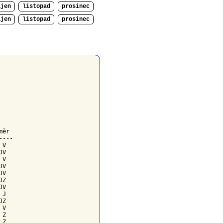
íjen
listopad
prosinec
íjen
listopad
prosinec
měr
---

V

V

V

V

V

Z

V

J

Z

V

Z

Z
