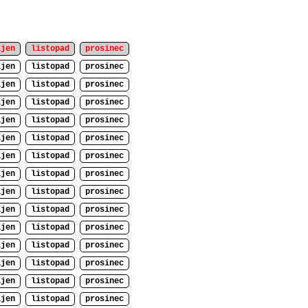
íjen
listopad
prosinec
íjen
listopad
prosinec
íjen
listopad
prosinec
íjen
listopad
prosinec
íjen
listopad
prosinec
íjen
listopad
prosinec
íjen
listopad
prosinec
íjen
listopad
prosinec
íjen
listopad
prosinec
íjen
listopad
prosinec
íjen
listopad
prosinec
íjen
listopad
prosinec
íjen
listopad
prosinec
íjen
listopad
prosinec
íjen
listopad
prosinec