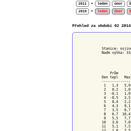
2011
>
leden
únor
2010
>
leden
únor
Přehled za období 02 2014
              
Stanice: osjin
Nadm výška: 31
              
    Prům      
Den tepl   Max
--------------
 1   1,3   5,9
 2   0,2   1,0
 3  -0,1   1,9
 4  -0,5   3,5
 5   0,4   2,2
 6   4,3   9,1
 7   3,5   6,7
 8   6,7  10,4
 9   5,5   7,7
10   3,6   7,0
11   5,1   7,5
12   2,8   7,5