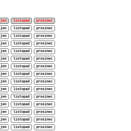
íjen
listopad
prosinec
íjen
listopad
prosinec
íjen
listopad
prosinec
íjen
listopad
prosinec
íjen
listopad
prosinec
íjen
listopad
prosinec
íjen
listopad
prosinec
íjen
listopad
prosinec
íjen
listopad
prosinec
íjen
listopad
prosinec
íjen
listopad
prosinec
íjen
listopad
prosinec
íjen
listopad
prosinec
íjen
listopad
prosinec
íjen
listopad
prosinec