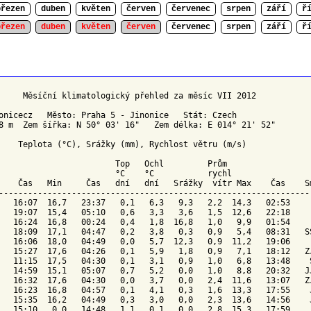
březen
duben
květen
červen
červenec
srpen
září
ř
březen
duben
květen
červen
červenec
srpen
září
ř
     Měsíční klimatologický přehled za měsíc VII 2012

onicecz   Město: Praha 5 - Jinonice   Stát: Czech

8 m  Zem šířka: N 50° 03' 16"   Zem délka: E 014° 21' 52"

    Teplota (°C), Srážky (mm), Rychlost větru (m/s)

Top 
Ochl 
        Prům

                        °C    °C          
 rychl
    Čas   Min     Čas   dní   dní   Srážky  vítr Max    Čas    
S
-----------------------------------------------------------------
   16:07  16,7   23:37   0,1   6,3   9,3   2,2  14,3   02:53     
   19:07  15,4   05:10   0,6   3,3   3,6   1,5  12,6   22:18     
   16:24  16,8   00:24   0,4   1,8  16,8   1,0   9,9   01:54     
   18:09  17,1   04:47   0,2   3,8   0,3   0,9   5,4   08:31   SS
   16:06  18,0   04:49   0,0   5,7  12,3   0,9  11,2   19:06     
   15:27  17,6   04:26   0,1   5,9   1,8   0,9   7,1   18:12   ZJ
   11:15  17,5   04:30   0,1   3,1   0,9   1,0   6,8   13:48    S
   14:59  15,1   05:07   0,7   5,2   0,0   1,0   8,8   20:32   JJ
   16:32  17,6   04:30   0,0   3,7   0,0   2,4  11,6   13:07   ZJ
   16:23  16,8   04:57   0,1   4,1   0,3   1,6  13,3   17:55    J
   15:35  16,2   04:49   0,3   3,0   0,0   2,3  13,6   14:56    J
   15:10   0,0   14:48   1,1   0,1   0,0   2,8  15,3   17:59    J