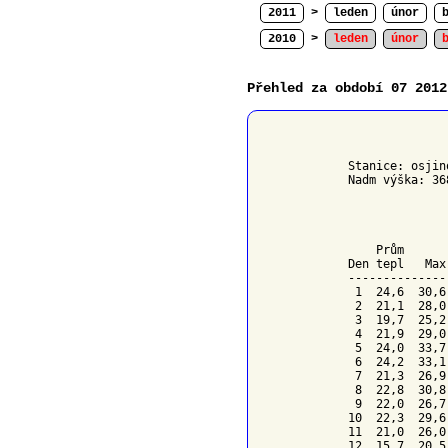
2011
>
leden
únor
2010
>
leden
únor
Přehled za období 07 2012
              
Stanice: osjin
Nadm výška: 36
              
    Prům      
Den tepl   Max
--------------
 1  24,6  30,6
 2  21,1  28,0
 3  19,7  25,2
 4  21,9  29,0
 5  24,0  33,7
 6  24,2  33,1
 7  21,3  26,9
 8  22,8  30,8
 9  22,0  26,7
10  22,3  29,6
11  21,0  26,0
12  15,7  20,5