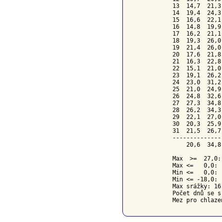
13  14,7  21,3
14  19,4  24,3
15  16,6  22,1
16  14,8  19,9
17  16,2  21,1
18  19,3  26,0
19  21,4  26,0
20  17,6  21,8
21  16,3  22,8
22  15,1  21,0
23  19,1  26,2
24  23,0  31,2
25  21,0  24,9
26  24,8  32,6
27  27,3  34,8
28  26,2  34,3
29  22,1  27,0
30  20,3  25,9
31  21,5  26,7
--------------
    20,6  34,8
Max  >=  27,0: 
Max <=   0,0:  
Min <=   0,0:  
Min <= -18,0:  
Max srážky: 16
Počet dnů se s