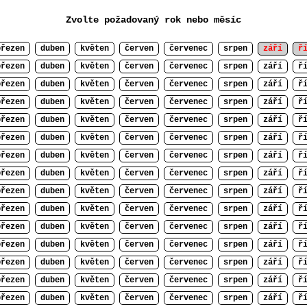
Zvolte požadovaný rok nebo měsíc
březen
duben
květen
červen
červenec
srpen
září
ř
březen
duben
květen
červen
červenec
srpen
září
ř
březen
duben
květen
červen
červenec
srpen
září
ř
březen
duben
květen
červen
červenec
srpen
září
ř
březen
duben
květen
červen
červenec
srpen
září
ř
březen
duben
květen
červen
červenec
srpen
září
ř
březen
duben
květen
červen
červenec
srpen
září
ř
březen
duben
květen
červen
červenec
srpen
září
ř
březen
duben
květen
červen
červenec
srpen
září
ř
březen
duben
květen
červen
červenec
srpen
září
ř
březen
duben
květen
červen
červenec
srpen
září
ř
březen
duben
květen
červen
červenec
srpen
září
ř
březen
duben
květen
červen
červenec
srpen
září
ř
březen
duben
květen
červen
červenec
srpen
září
ř
březen
duben
květen
červen
červenec
srpen
září
ř