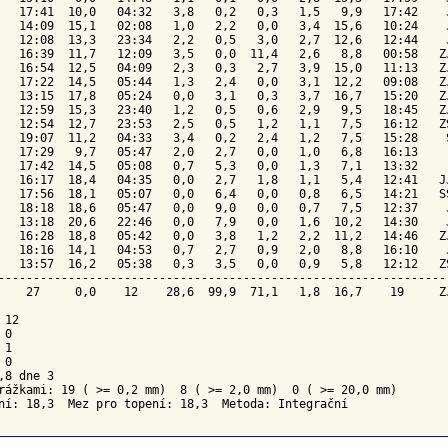
   17:41  10,0   04:32   3,8   0,2   0,3   1,5   9,9   17:42    J
   14:09  15,1   02:08   1,0   2,2   0,0   3,4  15,6   10:24    J
   12:08  13,3   23:34   2,2   0,5   3,0   2,7  12,6   12:44    J
   16:39  11,7   12:09   3,5   0,0  11,4   2,6   8,8   00:58   ZJ
   16:54  12,5   04:09   2,3   0,3   2,7   3,9  15,0   11:13   ZJ
   17:22  14,5   05:44   1,3   2,4   0,0   3,1  12,2   09:08   ZJ
   13:15  17,8   05:24   0,0   3,1   0,3   3,7  16,7   15:20   ZJ
   12:59  15,3   23:40   1,2   0,5   0,6   2,9   9,5   18:45   ZJ
   12:54  12,7   23:53   2,5   0,5   1,2   1,1   7,5   16:12   ZS
   19:07  11,2   04:33   3,4   0,2   2,4   1,2   7,5   15:28    S
   17:29   9,7   05:47   2,0   2,7   0,0   1,0   6,8   16:13     
   17:42  14,5   05:08   0,7   5,3   0,0   1,3   7,1   13:32     
   16:17  18,4   04:35   0,0   2,7   1,8   1,1   5,4   12:41   JJ
   17:56  18,1   05:07   0,0   6,4   0,0   0,8   6,5   14:21   SS
   18:18  18,6   05:47   0,0   9,0   0,0   0,7   7,5   12:37    J
   13:18  20,6   22:46   0,0   7,9   0,0   1,6  10,2   14:30    J
   16:28  18,8   05:42   0,0   3,8   1,2   2,2  11,2   14:46   ZJ
   18:16  14,1   04:53   0,7   2,7   0,9   2,0   8,8   16:10    J
   13:57  16,2   05:38   0,3   3,5   0,0   0,9   5,8   12:12   ZS
-----------------------------------------------------------------
    27     0,0    12    28,6  99,9  71,1   1,8  16,7    19     ZJ
12

0

1

0

,8 dne 3

rážkami: 19 ( >= 0,2 mm)  8 ( >= 2,0 mm)  0 ( >= 20,0 mm)
