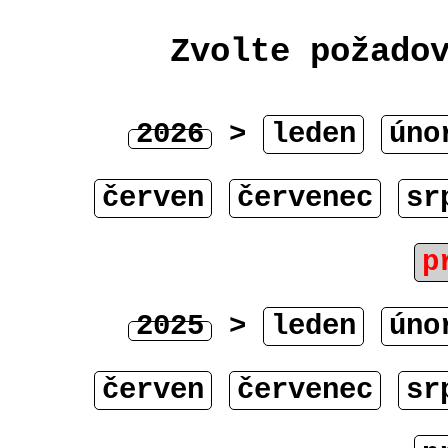
Zvolte požado
2026
>
leden
úno
červen
červenec
sr
p
2025
>
leden
úno
červen
červenec
sr