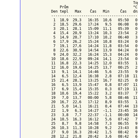
To
    Prům                              °C
Den tepl   Max    Čas   Min     Čas   dn
----------------------------------------
 1  18,9  29,3   16:35  10,6   05:50   0
 2  18,5  29,6   17:24   9,5   06:08   0
 3  20,1  28,1   15:09  11,1   05:39   0
 4  15,4  20,9   13:24  10,3   23:54   2
 5  14,9  20,7   17:10  10,2   06:40   3
 6  17,9  26,2   15:24  10,8   03:24   0
 7  19,1  27,6   14:24  11,8   03:54   0
 8  22,6  30,9   14:54  13,9   04:24   0
 9  24,0  32,2   16:24  15,3   04:24   0
10  18,6  22,9   09:24  14,1   23:54   0
11  16,8  22,3   14:25  12,0   03:55   1
12  16,0  19,6   14:25  13,7   00:25   2
13   9,1  14,1   14:46   5,6   23:55   9
14   6,5  12,4   16:38   2,8   07:18  11
15  21,4  28,1   13:25  16,7   02:25   0
16   6,5  13,9   15:47   0,8   07:07  11
17   6,9  15,4   15:35   0,3   07:19  11
18  10,6  19,4   15:22   3,2   03:37   7
19   7,0  13,7   00:00   5,8   08:46  11
20  16,7  22,6   17:12   8,9   03:55   1
21   5,0  14,1   16:21   0,4   07:44  13
22   1,9   6,3   14:27  -1,1   23:45  16
23   3,8   7,7   22:37  -1,1   00:00  14
24  10,5  16,3   16:12   5,6   07:42   7
25   8,7   9,8   14:58   7,3   06:55   9
26  10,3  11,3   10:28   9,2   23:43   8
27   9,0  16,3   20:42   1,5   08:42   9
28  12,2  21,8   20:42   3,6   08:42   6