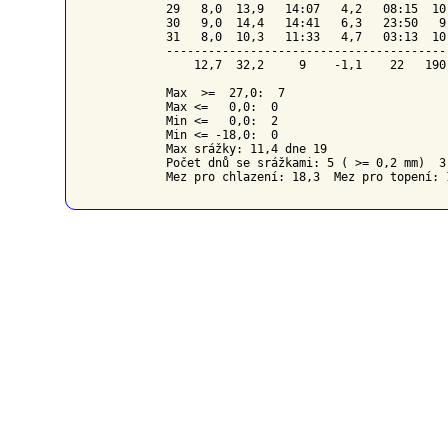
29   8,0  13,9   14:07   4,2   08:15  10
30   9,0  14,4   14:41   6,3   23:50   9
31   8,0  10,3   11:33   4,7   03:13  10
----------------------------------------
    12,7  32,2     9    -1,1    22   190
Max  >=  27,0:  7

Max <=   0,0:  0

Min <=   0,0:  2

Min <= -18,0:  0

Max srážky: 11,4 dne 19

Počet dnů se srážkami: 5 ( >= 0,2 mm)  3