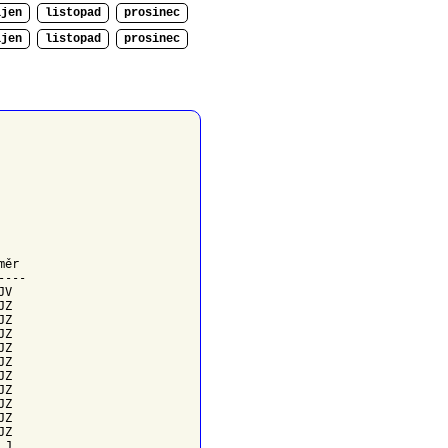
íjen
listopad
prosinec
íjen
listopad
prosinec
měr
---

V

Z

Z

Z

Z

Z

Z

Z

Z

Z

Z

J
