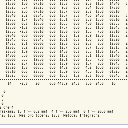
   21:30   1,0   07:10   0,0  13,8   0,0   2,8  11,0   14:40   JJ
   13:25   5,7   23:25   0,0   9,8   0,3   3,4  16,0   17:30    J
   12:35   2,6   07:10   0,0  13,7   0,0   2,3  13,0   00:10    J
   18:40   2,2   03:45   0,0  13,7   3,3   4,6  24,0   20:25   JJ
   12:55   1,7   16:40   0,0  15,1   0,0   3,8  15,0   00:10   ZJ
   12:00   0,3   18:50   0,0  16,5   0,0   4,0  12,0   02:55   ZJ
   13:50  -1,2   06:20   0,0  17,7   0,0   2,5  11,0   12:45   ZJ
   12:55  -2,3   08:10   0,0  18,0   0,0   1,5   7,0   23:10   JJ
   09:40   0,0   00:00   0,0  16,3   1,2   2,9  12,0   11:35   ZJ
   12:45   0,5   03:45   0,0  16,1   0,3   1,6   8,0   12:20    J
   14:35   2,1   00:00   0,0  12,8   0,3   2,3   8,0   12:00   ZJ
   12:05   3,2   23:30   0,0  12,7   0,3   3,7  15,0   12:15   ZJ
   23:50   1,9   06:55   0,0  14,8   0,3   3,5  11,0   12:45   ZJ
   14:00   5,0   00:00   0,0  11,8   0,0   3,1  11,0   11:40   ZJ
   00:00   5,5   19:50   0,0  12,1   0,0   1,5   7,0   00:00   ZJ
   00:25   2,7   18:00   0,0  13,9   0,0   1,7   8,0   19:45   JJ
   13:20   1,8   00:55   0,0  14,2   0,0   4,2  16,0   23:00   ZJ
   03:10   0,6   23:55   0,0  15,9   0,6   4,5  16,0   01:25   ZJ
   12:25   0,6   00:00   0,0  16,3   1,2   2,3  10,0   03:45   ZJ
-----------------------------------------------------------------
    14    -2,3    20     0,0 443,9  24,3   3,0  24,0    16      J
 0

0

5

0

2 dne 4

rážkami: 15 ( >= 0,2 mm)  4 ( >= 2,0 mm)  0 ( >= 20,0 mm)
