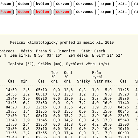
březen
duben
květen
červen
červenec
srpen
září
ř
březen
duben
květen
červen
červenec
srpen
září
ř
     Měsíční klimatologický přehled za měsíc XII 2010

onicecz   Město: Praha 5 - Jinonice   Stát: Czech

8 m  Zem šířka: N 50° 03' 16"   Zem délka: E 014° 21' 52"

    Teplota (°C), Srážky (mm), Rychlost větru (m/s)

Top 
Ochl 
        Prům

                        °C    °C          
 rychl
    Čas   Min     Čas   dní   dní   Srážky  vítr Max    Čas    
S
-----------------------------------------------------------------
   14:50   2,5   05:10   0,0  13,6   0,3   1,0   5,0   11:25   JJ
   14:55   2,2   08:10   0,0  13,3   1,2   1,3   9,0   19:20   JJ
   13:40   3,9   00:10   0,0  12,0   1,2   3,3  16,0   19:30    J
   13:25   6,2   23:50   0,0   9,9   7,2   4,0  16,0   11:40    J
   04:20   1,8   22:15   0,0  13,6   4,2   3,9  15,0   04:25   ZJ
   13:55   1,4   21:55   0,0  15,5   0,0   3,5  15,0   00:45   ZJ
   12:50   1,2   08:10   0,0  15,2   2,4   3,9  16,0   22:35    J
   13:40   2,9   21:45   0,0  14,2   0,0   4,6  17,0   05:40   ZJ
   11:50   2,4   23:50   0,0  11,8   0,0   4,2  19,0   12:00    J
   13:30  -0,3   23:10   0,0  16,1   0,0   2,9  10,0   10:10    J
   13:55  -2,2   07:55   0,0  17,4   0,0   1,3   7,0   00:00    J
   22:40   0,3   03:55   0,0  16,1   0,0   1,7   9,0   23:10     