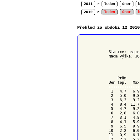
2011
>
leden
únor
2010
>
leden
únor
Přehled za období 12 2010
              
Stanice: osjin
Nadm výška: 36
              
    Prům      
Den tepl   Max
--------------
 1   4,7   6,9
 2   5,0   9,8
 3   6,3   9,2
 4   8,4  11,7
 5   4,7   9,2
 6   2,8   6,0
 7   3,1   4,8
 8   4,1   5,9
 9   6,5   9,9
10   2,2   6,0
11   0,9   6,1
12   2,2   5,3