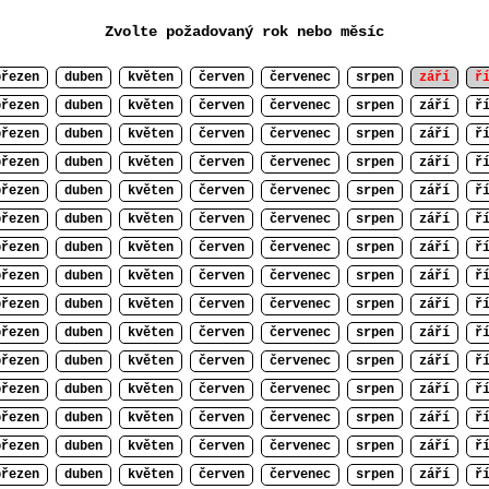
Zvolte požadovaný rok nebo měsíc
březen
duben
květen
červen
červenec
srpen
září
ř
březen
duben
květen
červen
červenec
srpen
září
ř
březen
duben
květen
červen
červenec
srpen
září
ř
březen
duben
květen
červen
červenec
srpen
září
ř
březen
duben
květen
červen
červenec
srpen
září
ř
březen
duben
květen
červen
červenec
srpen
září
ř
březen
duben
květen
červen
červenec
srpen
září
ř
březen
duben
květen
červen
červenec
srpen
září
ř
březen
duben
květen
červen
červenec
srpen
září
ř
březen
duben
květen
červen
červenec
srpen
září
ř
březen
duben
květen
červen
červenec
srpen
září
ř
březen
duben
květen
červen
červenec
srpen
září
ř
březen
duben
květen
červen
červenec
srpen
září
ř
březen
duben
květen
červen
červenec
srpen
září
ř
březen
duben
květen
červen
červenec
srpen
září
ř