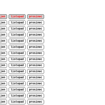
íjen
listopad
prosinec
íjen
listopad
prosinec
íjen
listopad
prosinec
íjen
listopad
prosinec
íjen
listopad
prosinec
íjen
listopad
prosinec
íjen
listopad
prosinec
íjen
listopad
prosinec
íjen
listopad
prosinec
íjen
listopad
prosinec
íjen
listopad
prosinec
íjen
listopad
prosinec
íjen
listopad
prosinec
íjen
listopad
prosinec
íjen
listopad
prosinec