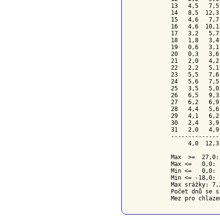
13   4,5   7,5
14   8,5  12,3
15   4,6   7,7
16   4,6  10,1
17   3,2   5,7
18   1,8   3,4
19   0,6   3,1
20   0,3   3,6
21   2,0   4,2
22   2,2   5,1
23   5,5   7,6
24   5,6   7,5
25   3,5   5,0
26   6,5   9,3
27   6,2   6,9
28   4,4   5,6
29   4,1   6,2
30   2,4   3,9
31   2,0   4,9
--------------
     4,0  12,3
Max  >=  27,0: 
Max <=   0,0:  
Min <=   0,0:  
Min <= -18,0:  
Max srážky: 7,
Počet dnů se s