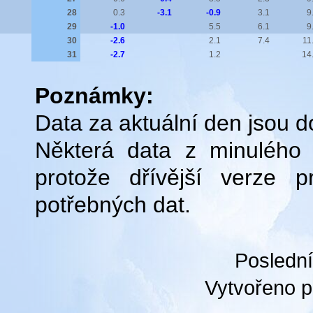
28
0.3
-3.1
-0.9
3.1
9
29
-1.0
5.5
6.1
9
30
-2.6
2.1
7.4
11
31
-2.7
1.2
14
Poznámky:
Data za aktuální den jsou d
Některá data z minulého
protože dřívější verze 
potřebných dat.
Poslední
Vytvořeno 