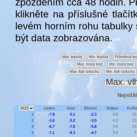
zpožděním cca 48 hodin. P
klikněte na příslušné tlač
levém horním rohu tabulky s
být data zobrazována.
Max. teplota
Min. teplota
Průměrná tep
Max. rosný bod
Min. rosný bod
Max. tlak vzduchu
Min. tlak vzduchu
Max. vl
Nejnižší
Leden
Únor
Březen
Duben
Květ
1
-7.9
-5.1
-2.3
0.6
10
2
-3.0
-5.2
-3.0
4.2
13
3
-6.7
-7.8
-5.8
2.0
13
4
-7.1
-8.3
-4.7
5.0
7