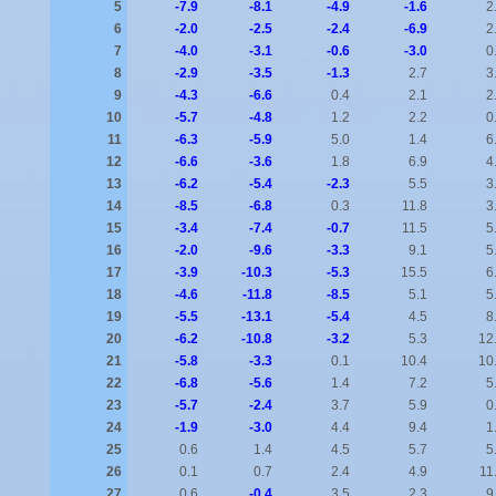
5
-7.9
-8.1
-4.9
-1.6
2
6
-2.0
-2.5
-2.4
-6.9
2
7
-4.0
-3.1
-0.6
-3.0
0
8
-2.9
-3.5
-1.3
2.7
3
9
-4.3
-6.6
0.4
2.1
2
10
-5.7
-4.8
1.2
2.2
0
11
-6.3
-5.9
5.0
1.4
6
12
-6.6
-3.6
1.8
6.9
4
13
-6.2
-5.4
-2.3
5.5
3
14
-8.5
-6.8
0.3
11.8
3
15
-3.4
-7.4
-0.7
11.5
5
16
-2.0
-9.6
-3.3
9.1
5
17
-3.9
-10.3
-5.3
15.5
6
18
-4.6
-11.8
-8.5
5.1
5
19
-5.5
-13.1
-5.4
4.5
8
20
-6.2
-10.8
-3.2
5.3
12
21
-5.8
-3.3
0.1
10.4
10
22
-6.8
-5.6
1.4
7.2
5
23
-5.7
-2.4
3.7
5.9
0
24
-1.9
-3.0
4.4
9.4
1
25
0.6
1.4
4.5
5.7
5
26
0.1
0.7
2.4
4.9
11
27
0.6
-0.4
3.5
2.3
9