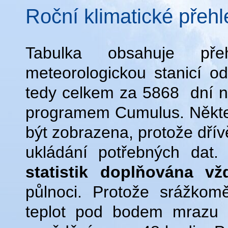
Roční klimatické přeh
Tabulka obsahuje př
meteorologickou stanicí o
tedy celkem za 5868 dní n
programem Cumulus. Někte
být zobrazena, protože dří
ukládání potřebných dat
statistik doplňována v
půlnoci. Protože srážkom
teplot pod bodem mrazu 