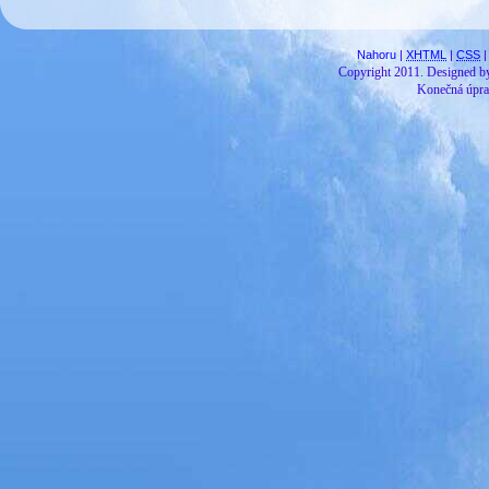
Nahoru
|
XHTML
|
CSS
|
Copyright 2011.
Designed 
Konečná úpra